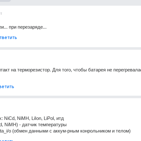
ет
... при перезаряде...
тветить
такт на терморезистор. Для того, чтобы батарея не перегревалас
ветить
: NiCd, NiMH, LiIon, LiPol, итд
Cd, NiMH) - датчик температуры
ata_i/o (обмен данными с аккум-рным конрольником и телом)