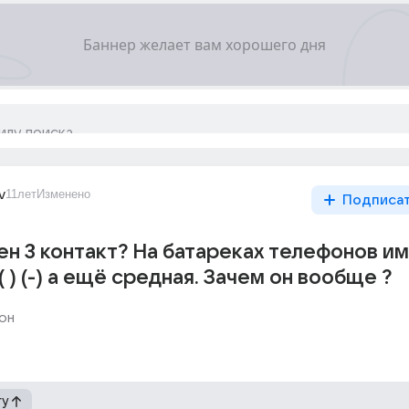
v
11лет
Изменено
Подписа
ен 3 контакт? На батареках телефонов и
( ) (-) а ещё средная. Зачем он вообще ?
он
гу