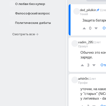
О любви без купюр
ded_pilulkin
11л
Философский вопрос
Гений
Защита батареи
Политические дебаты
0
О
Смотреть все
vadim_295
11лет
Оракул
Обычно это кон
заряде.
3
От
arhitr0n
11лет
Профи
уточни, на каких
у "старых" (Ni
у литиевых - d