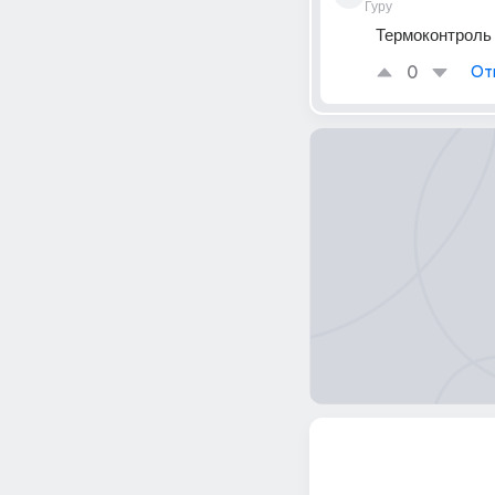
Гуру
Термоконтроль
0
От