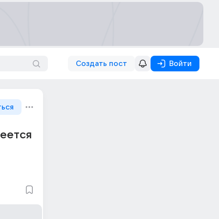
Создать пост
Войти
ться
меется