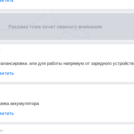
ветить
т
алансировки. или для работы напрямую от зарядного устройств
ветить
рева аккумулятора
ветить
ет