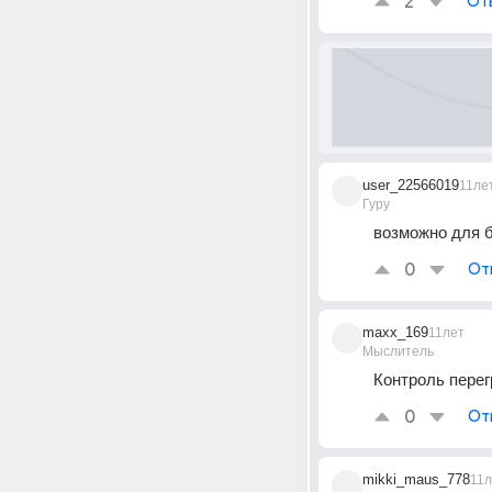
2
От
user_22566019
11ле
Гуру
возможно для б
0
От
maxx_169
11лет
Мыслитель
Контроль перег
0
От
mikki_maus_778
11л