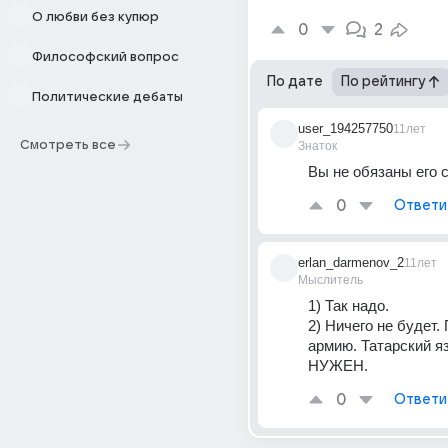
О любви без купюр
0
2
Философский вопрос
По дате
По рейтингу
Политические дебаты
user_194257750
11лет
Смотреть все
Знаток
Вы не обязаны его 
0
Ответи
erlan_darmenov_2
11лет
Мыслитель
1) Так надо.
2) Ничего не будет.
армию. Татарский я
НУЖЕН.
0
Ответи