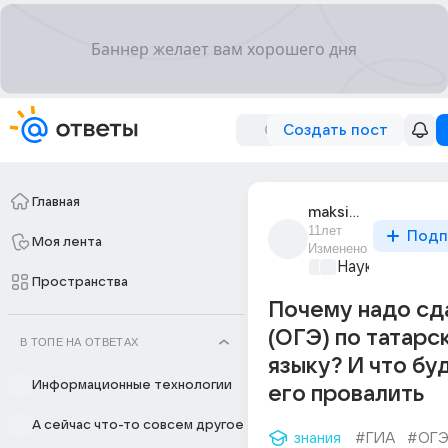
Создать пост
Главная
maksim_ivanov_2655
11лет
Подп
Моя лента
Изменено
Наука
+1
Пространства
Почему надо сда
(ОГЭ) по татарс
В ТОПЕ НА ОТВЕТАХ
языку? И что бу
Информационные технологии
его провалить
А сейчас что-то совсем другое
знания
#ГИА
#ОГ