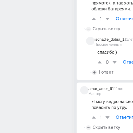
прямоток, а так хоть
обложи батареями.
1
Ответи
Скрыть ветку
ischadie_dobra_1
11ле
Просветленный
спасибо )
0
Отве
1 ответ
amor_amor_61
11лет
Мастер
Я могу ведро на свой
повесить по утру.
1
Ответи
Скрыть ветку