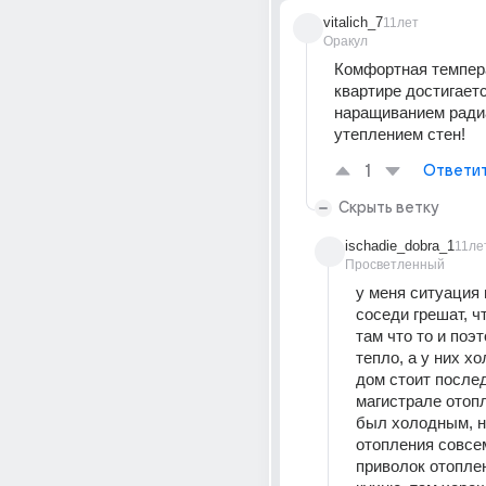
vitalich_7
11лет
Оракул
Комфортная темпера
квартире достигаетс
наращиванием радиа
утеплением стен!
1
Ответи
Скрыть ветку
ischadie_dobra_1
11ле
Просветленный
у меня ситуация н
соседи грешат, ч
там что то и поэт
тепло, а у них хо
дом стоит послед
магистрале отопл
был холодным, на
отопления совсем 
приволок отоплен