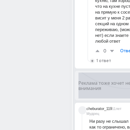
кухню, там хорошо
что на кухне пус
на прямую к сосед
висит у меня 2 ра
секций на одном с
переживаю, (можн
нет) если знаете 
любой ответ
0
Отве
1 ответ
cheburator_119
11лет
Мудрец
Ни разу не слышал 
как то ограничено, в