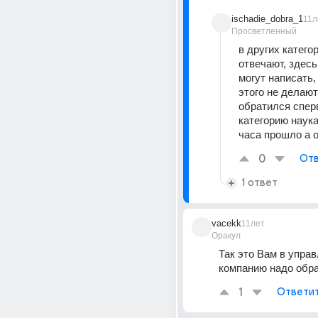
ischadie_dobra_1
11л
Просветленный
в других категор
отвечают, здесь
могут написать, 
этого не делают
обратился сперв
категорию наука 
часа прошло а о
0
Отв
1 ответ
vacekk
11лет
Оракул
Так это Вам в упра
компанию надо обра
1
Ответи