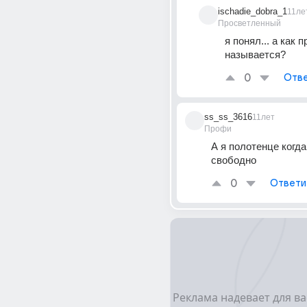
ischadie_dobra_1
11ле
Просветленный
я понял... а как п
называется?
0
Отве
ss_ss_3616
11лет
Профи
А я полотенце когда 
свободно
0
Ответи