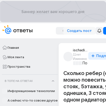
Создать пост
Главная
ischadie_dobra_1
11лет
Подп
Моя лента
Изменено
Политически
Пространства
Сколько ребер (
можно повесить 
В ТОПЕ НА ОТВЕТАХ
стояк, 5этажка,
Информационные технологии
однешка, 3 стояк
одном радиатор
А сейчас что-то совсем другое