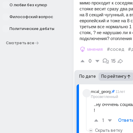
мимо проходит к соседям, 
О любви без купюр
стояке весит сразу два ра
на 8 секций чугунный, а в
Философский вопрос
европейский и тоже на 8 се
третьем все нормально 1 
Политические дебаты
стояк, ? не нарушаю ли я 
подключения? отопления
Смотреть все
мнения
#сосед
#
0
15
По дате
По рейтингу
mcal_georg
11лет
Просветленный
..ну очччень социа
!
1
Ответ
Скрыть ветку