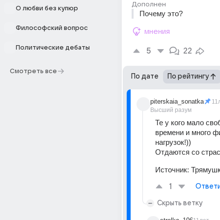
Дополнен
О любви без купюр
Почему это?
Философский вопрос
мнения
Политические дебаты
5
22
Смотреть все
По дате
По рейтингу
piterskaia_sonatka
11
Высший разум
Те у кого мало сво
времени и много ф
нагрузок!))
Отдаются со страс
Источник:
Трямушк
1
Ответ
Скрыть ветку