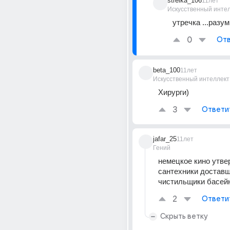
strelka_106
11лет
Искусственный инте
утречка ...разум
0
Отв
beta_100
11лет
Искусственный интеллект
Хирурги)
3
Ответи
jafar_25
11лет
Гений
немецкое кино утве
сантехники доставщ
чистильщики басей
2
Ответи
Скрыть ветку