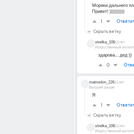
Моряки дальнего пл
Привет! ))))))))))
1
Ответи
Скрыть ветку
strelka_106
11лет
Искусственный интелл
здарова... дед ))
0
Отве
matroskin_226
11лет
Высший разум
Я
1
Ответи
Скрыть ветку
strelka_106
11лет
Искусственный интелл