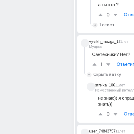
а ты кто ?
0
Отве
1 ответ
vyvikh_mozga_1
11лет
Мудрец
Сантехники? Нет?
1
Ответи
Скрыть ветку
strelka_106
11лет
Искусственный интелл
не знаю)) я спраш
знать))
0
Отве
user_74843757
11лет