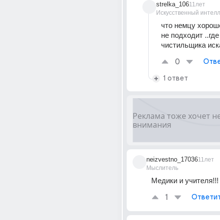
strelka_106
11лет
Искусственный интелл
что немцу хорошо
не подходит ..где
чистильщика иска
0
Отве
1 ответ
neizvestno_17036
11лет
Мыслитель
Медики и учителя!!!
1
Ответи