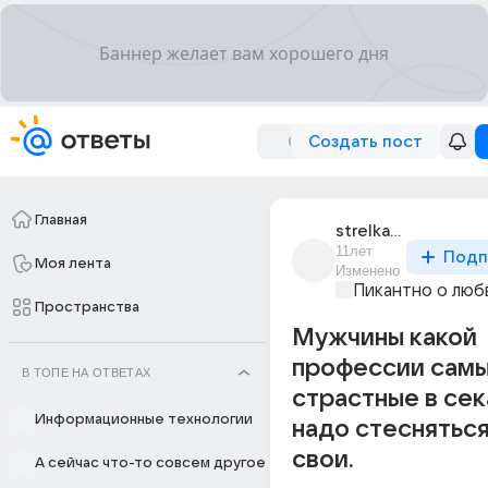
Создать пост
Главная
strelka_106
11лет
Подп
Моя лента
Изменено
Пикантно о люб
Пространства
Мужчины какой
профессии сам
В ТОПЕ НА ОТВЕТАХ
страстные в сек
Информационные технологии
надо стесняться 
свои.
А сейчас что-то совсем другое