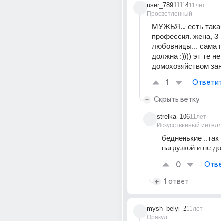
user_78911114
11лет
Просветленный
МУЖЬЯ... есть такая
профессия. жена, 3-4
любовницы... сама 
должна :)))) эт те не 
домохозяйством зани
1
Ответи
Скрыть ветку
strelka_106
11лет
Искусственный интелл
бедненькие ..так 
нагрузкой и не до
0
Отве
1 ответ
mysh_belyi_2
11лет
Оракул