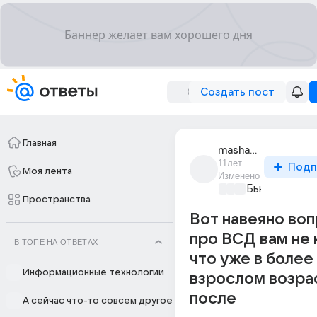
Создать пост
Главная
masha_zhuk_3
11лет
Подп
Моя лента
Изменено
Бьютилэнд
+3
Пространства
Вот навеяно во
про ВСД вам не
В ТОПЕ НА ОТВЕТАХ
что уже в более
Информационные технологии
взрослом возра
после
А сейчас что-то совсем другое