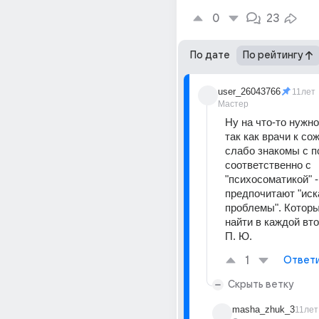
0
23
По дате
По рейтингу
user_26043766
11лет
Мастер
Ну на что-то нужно
так как врачи к со
слабо знакомы с пс
соответственно с 
"психосоматикой" - 
предпочитают "иск
проблемы". Которы
найти в каждой вто
П. Ю.
1
Ответ
Скрыть ветку
masha_zhuk_3
11лет