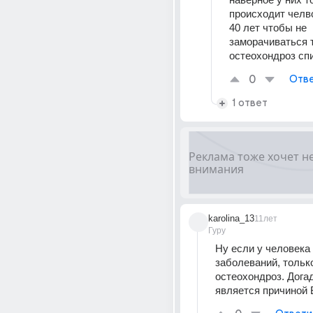
происходит челв
40 лет чтобы не 
заморачиваться т
остеохондроз с
0
Отве
1 ответ
karolina_13
11лет
Гуру
Ну если у человека 
заболеваний, только
остеохондроз. Догад
является причиной