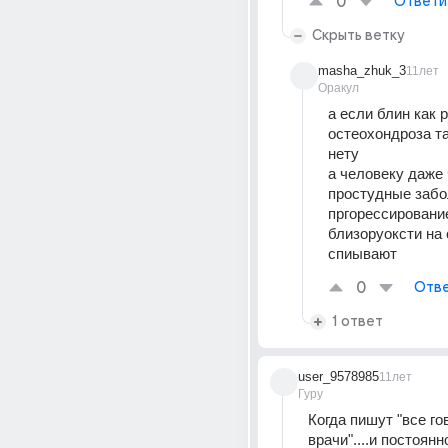
0
Ответи
Скрыть ветку
masha_zhuk_3
11лет
Оракул
а если блин как р
остеохондроза так
нету
а человеку даже 
простудные забо
пргорессирование
близоруоксти на 
спиывают
0
Отве
1 ответ
user_9578985
11лет
Гуру
Когда пишут "все гов
врачи"....и постоянн