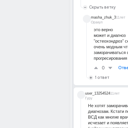
Скрыть ветку
masha_zhuk_3
11лет
Оракул
это верно
может и диагноз 
"остеохондроз" с
очень модным чт
заморачиваться с
прогресирования
0
Отве
1 ответ
user_13254524
11лет
Гуру
Не хотят заморачива
диагнозам. Кстати по
ВСД как многие врач
исчезает и появляе