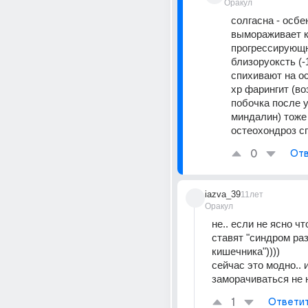
Оракул
солгасна - осбе
вымораживает к
прогрессирующ
близоруоксть (-1
спихивают на ос
хр фарингит (воз
побочка после у
миндалин) тоже 
остеохондроз с
0
Отв
iazva_39
11лет
Оракул
не.. если не ясно чт
ставят "синдром раз
кишечника")))) 
сейчас это модно.. и
заморачиваться не 
1
Ответи