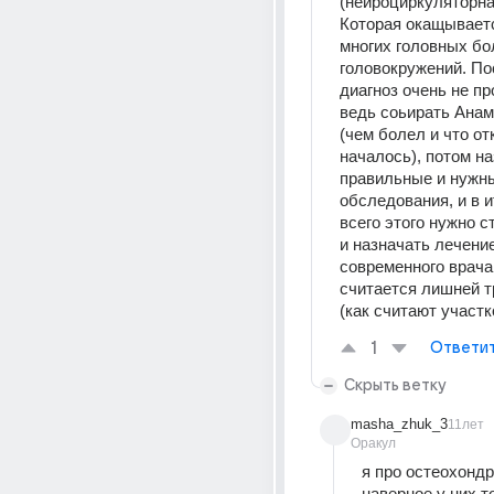
(нейроциркуляторная
Которая окащываетс
многих головных бол
головокружений. По
диагноз очень не пр
ведь соьирать Анам
(чем болел и что отк
началось), потом на
правильные и нужны
обследования, и в и
всего этого нужно ст
и назначать лечение
современного врача 
считается лишней т
(как считают участк
1
Ответи
Скрыть ветку
masha_zhuk_3
11лет
Оракул
я про остеохонд
наверное у них то