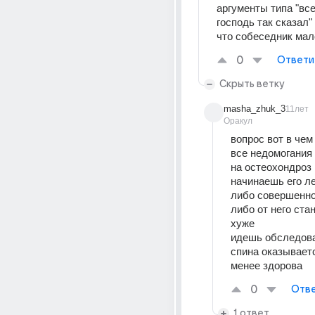
аргументы типа "все,
господь так сказал" 
что собеседник мал
0
Ответи
Скрыть ветку
masha_zhuk_3
11лет
Оракул
вопрос вот в чем
все недомогания
на остеохондроз
начинаешь его ле
либо совершенно 
либо от него ста
хуже
идешь обследоват
спина оказываетс
менее здорова
0
Отве
1 ответ