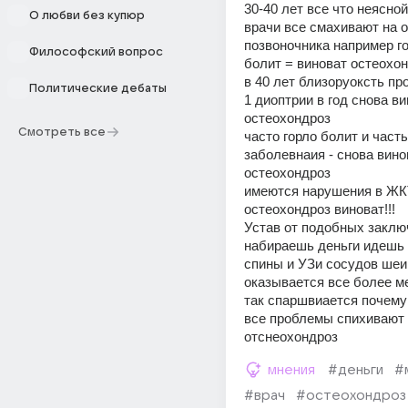
30-40 лет все что неясной
О любви без купюр
врачи все смахивают на о
позвоночника например го
Философский вопрос
болит = виноват остеохо
в 40 лет близоруоксть про
Политические дебаты
1 диоптрии в год снова ви
остеохондроз
Смотреть все
часто горло болит и част
заболевнаия - снова винов
остеохондроз
имеются нарушения в ЖКТ
остеохондроз виноват!!!
Устав от подобных заклю
набираешь деньги идешь 
спины и УЗи сосудов шеи 
оказывается все более ме
так спаршвиается почему 
все проблемы спихивают 
отснеохондроз
мнения
#деньги
#
#врач
#остеохондроз