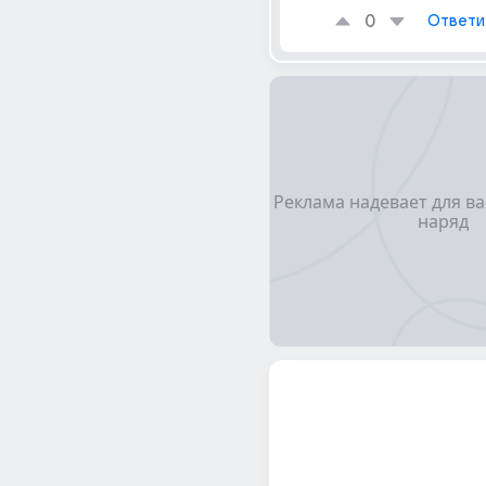
0
Ответи