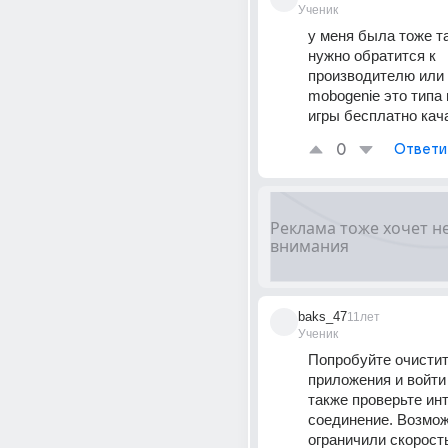
Ученик
у меня была тоже т
нужно обратится к 
производителю или 
mobogenie это типа 
игры бесплатно качат
0
Ответи
baks_47
11лет
Ученик
Попробуйте очистит
приложения и войти 
также проверьте инт
соединение. Возмож
ограничили скорост