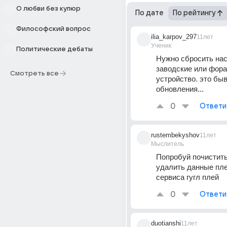
О любви без купюр
По дате
По рейтингу
Философский вопрос
ilia_karpov_297
11лет
Ученик
Политические дебаты
Нужно сбросить нас
заводские или фора
Смотреть все
устройство. это быв
обновления...
0
Ответи
rustembekyshov
11лет
Мыслитель
Попробуй почистить
удалить данные пле
сервиса гугл плей
0
Ответи
duotianshi
11лет