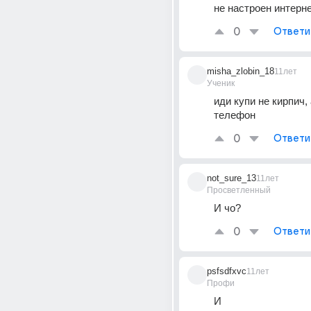
не настроен интерн
0
Ответи
misha_zlobin_18
11лет
Ученик
иди купи не кирпич,
телефон
0
Ответи
not_sure_13
11лет
Просветленный
И чо?
0
Ответи
psfsdfxvc
11лет
Профи
И