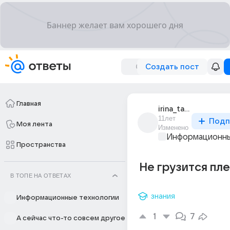
Создать пост
Главная
irina_tarakhtina
11лет
Подп
Моя лента
Изменено
Информационны
Пространства
Не грузится пл
В ТОПЕ НА ОТВЕТАХ
знания
Информационные технологии
1
7
А сейчас что-то совсем другое