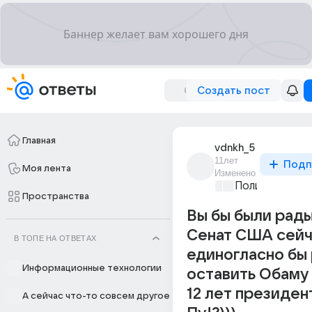
Создать пост
Главная
vdnkh_5
11лет
Подп
Моя лента
Изменено
Политические
Пространства
Вы бы были рады
Сенат США сей
В ТОПЕ НА ОТВЕТАХ
единогласно бы
Информационные технологии
оставить Обаму
12 лет президен
А сейчас что-то совсем другое