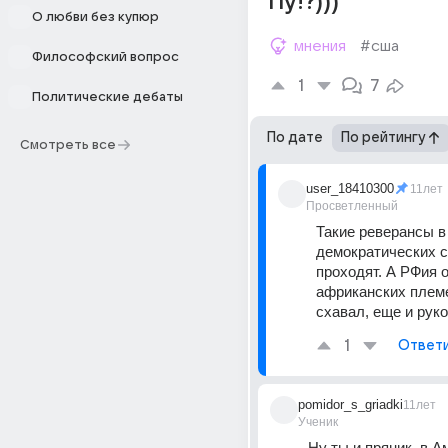
Пу!?)))
О любви без купюр
мнения
#сша
Философский вопрос
1
7
Политические дебаты
По дате
По рейтингу
Смотреть все
user_18410300
11лет
Просветленный
Такие реверансы в 
демократических с
проходят. А РФия о
африканских племе
схавал, еще и рук
1
Ответ
pomidor_s_griadki
11лет
Ученик
Ну ты и пряник, в Ам