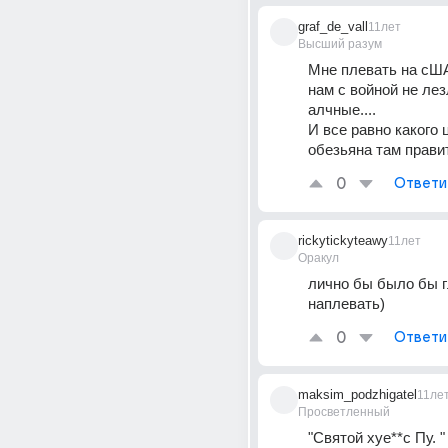
graf_de_vall
11лет
Высший разум
Мне плевать на сША
нам с войной не лез
алчные....
И все равно какого ц
обезьяна там правит
0
Ответи
rickytickyteawy
11лет
Оракул
лично бы было бы г
наплевать)
0
Ответи
maksim_podzhigatel
11ле
Просветленный
"Святой хуе**с Пу. "