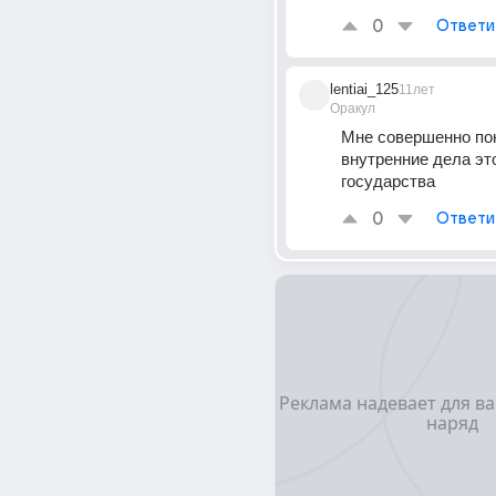
0
Ответи
lentiai_125
11лет
Оракул
Мне совершенно пок
внутренние дела это
государства
0
Ответи