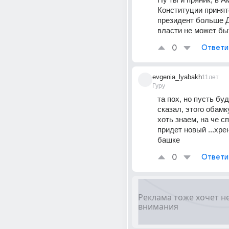
Конституции принято
президент больше Д
власти не может бы
0
Ответи
evgenia_lyabakh
11лет
Гуру
та пох, но пусть буд
сказал, этого обамку
хоть знаем, на че сп
придет новый ...хрен
башке
0
Ответи