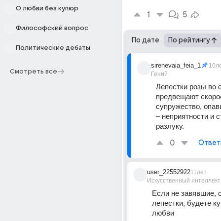
О любви без купюр
1
5
Философский вопрос
По дате
По рейтингу
Политические дебаты
sirenevaia_feia_1
10л
Смотреть все
Гений
Лепестки розы во с
предвещают скорое
супружество, опав
– неприятности и с
разлуку.
0
Ответ
user_22552922
11лет
Искусственный интеллект
Если не завявшие, с
лепестки, будете ку
любви