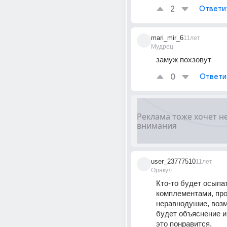
2
Ответи
mari_mir_6
11лет
Мудрец
замуж похзовут
0
Ответи
user_23777510
11лет
Оракул
Кто-то будет осыпат
комплементами, про
неравнодушие, возм
будет объяснение и
это понравится.