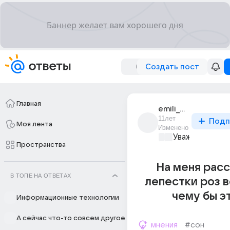
Создать пост
Главная
emili_457
11лет
Подп
Моя лента
Изменено
Уважаемый ма
Пространства
На меня рас
В ТОПЕ НА ОТВЕТАХ
лепестки роз во
чему бы эт
Информационные технологии
А сейчас что-то совсем другое
мнения
#сон