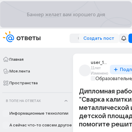
Создать пост
Главная
user_194972582
11лет
Подп
Моя лента
Изменено
Образовательны
Пространства
Дипломная рабо
“Сварка калитки
В ТОПЕ НА ОТВЕТАХ
металлической 
Информационные технологии
детской площад
помогите решит
А сейчас что-то совсем другое