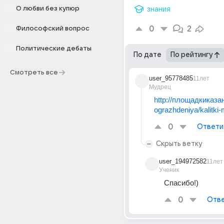
О любви без купюр
знания
0
2
Философский вопрос
Политические дебаты
По дате
По рейтингу
Смотреть все
user_95778485
11лет
Мудрец
http://площадкиказа
ograzhdeniya/kalitki-
0
Ответи
Скрыть ветку
user_194972582
11лет
Ученик
Спасибо!)
0
Отве