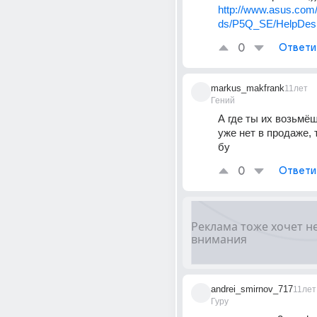
http://www.asus.com
ds/P5Q_SE/HelpDe
0
Ответи
markus_makfrank
11лет
Гений
А где ты их возьмёш
уже нет в продаже, 
бу
0
Ответи
andrei_smirnov_717
11лет
Гуру