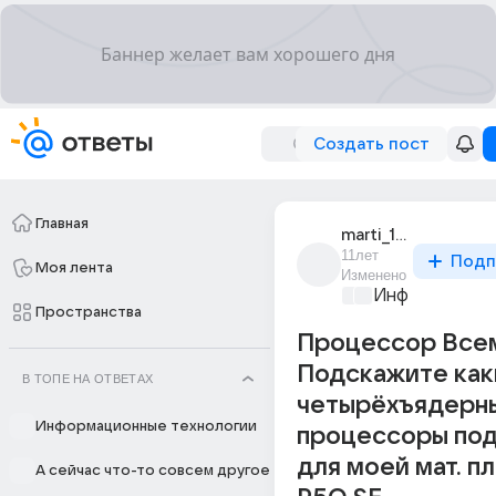
Создать пост
Главная
marti_126
11лет
Подп
Моя лента
Изменено
Информационн
Пространства
Процессор Всем
Подскажите как
В ТОПЕ НА ОТВЕТАХ
четырёхъядерн
Информационные технологии
процессоры по
для моей мат. п
А сейчас что-то совсем другое