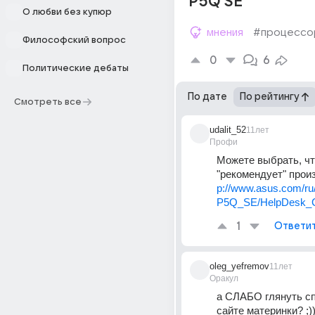
P5Q SE
О любви без купюр
мнения
#процессо
Философский вопрос
0
6
Политические дебаты
По дате
По рейтингу
Смотреть все
udalit_52
11лет
Профи
Можете выбрать, чт
"рекомендует" произ
p://www.asus.com/ru
P5Q_SE/HelpDesk_
1
Ответи
oleg_yefremov
11лет
Оракул
а СЛАБО глянуть сп
сайте материнки? ;)