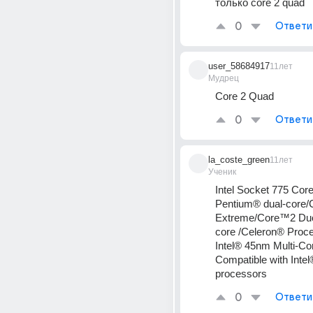
только core 2 quad
0
Ответи
user_58684917
11лет
Мудрец
Core 2 Quad
0
Ответи
la_coste_green
11лет
Ученик
Intel Socket 775 Co
Pentium® dual-core/
Extreme/Core™2 Duo
core /Celeron® Proce
Intel® 45nm Multi-C
Compatible with Intel
processors
0
Ответи