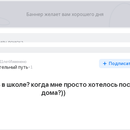
11лет
Изменено
Подписа
тельный путь
+1
 в школе? когда мне просто хотелось по
дома?))