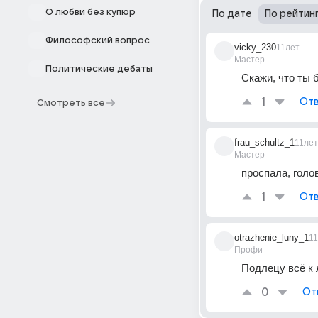
О любви без купюр
По дате
По рейтин
Философский вопрос
vicky_230
11лет
Мастер
Политические дебаты
Скажи, что ты 
1
Отв
Смотреть все
frau_schultz_1
11лет
Мастер
проспала, голо
1
Отв
otrazhenie_luny_1
1
Профи
Подлецу всё к л
0
От