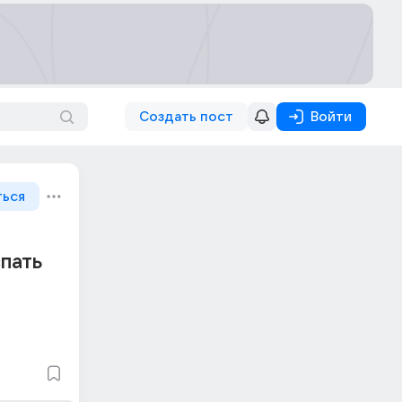
Создать пост
Войти
ться
спать