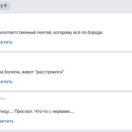
гу
безответственный лентяй, которому всё по бороде.
етить
ва болела, живот "расстроился"
етить
1лет
ицу.... Проспал. Что-то с нервами....
ветить