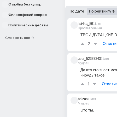
О любви без купюр
По дате
По рейтингу
Философский вопрос
lisi4ka_89
11лет
Политические дебаты
Просветленный
ТВОИ ДУРАЦКИЕ 
Смотреть все
2
Ответи
user_52387343
11лет
Мудрец
Да кто его знает мож
нибудь такое
1
Ответи
balzas
11лет
Мудрец
Это ты.