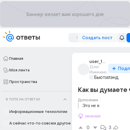
Создать пост
Главная
user_190427748
11лет
Подп
Моя лента
Изменено
Бьютилэнд
Пространства
Как вы думаете 
В ТОПЕ НА ОТВЕТАХ
Дополнен
Это не я
Информационные технологии
мнения
А сейчас что-то совсем другое
0
3