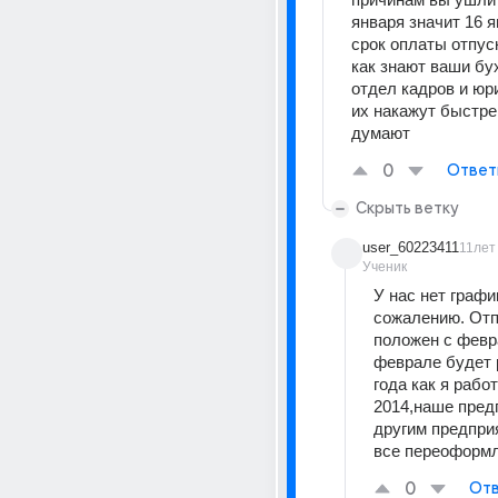
января значит 16 я
срок оплаты отпуск
как знают ваши бух
отдел кадров и юри
их накажут быстрей
думают
0
Ответ
Скрыть ветку
user_60223411
11лет
Ученик
У нас нет график
сожалению. Отп
положен с феврал
феврале будет р
года как я работ
2014,наше предп
другим предприя
все переоформл
0
Отв