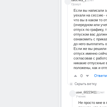
talochka_1
11лет
Оракул
Если вы написали з
уехали на сессию - 
что вы в каком то от
(очередном или учеб
отпуск по графику, т
отпуском вас должн
ознакомить с приказо
до него выплатить о
Если же вы решили ч
отпуск именно сейча
согласовав с работо
никакие отпускные в
положены, как и отп
0
Ответи
Скрыть ветку
user_60223411
11лет
Ученик
Не просто мне в г