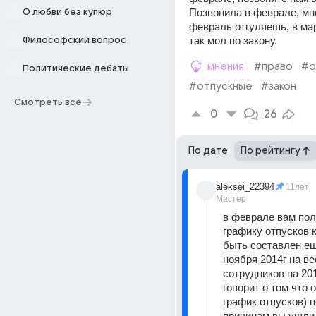
Позвонила в феврале, мне
О любви без купюр
февраль отгуляешь, в мар
так мол по закону.
Философский вопрос
мнения
#право
#о
Политические дебаты
#отпускные
#закон
Смотреть все
0
26
По дате
По рейтингу
aleksei_22394
11лет
Мастер
в феврале вам пол
графику отпусков 
быть составлен ещ
ноября 2014г на вес
сотрудников на 2015
говорит о том что 
график отпусков) п
причинам вы ушли в