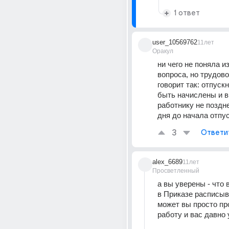
1 ответ
user_10569762
11лет
Оракул
ни чего не поняла из
вопроса, но трудово
говорит так: отпуск
быть начислены и в
работнику не позднее
дня до начала отпус
3
Ответи
alex_6689
11лет
Просветленный
а вы уверены - что 
в Приказе расписыв
может вы просто пр
работу и вас давно