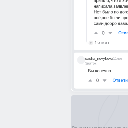
пришло, что я хоч
написала заявлен
Нет было по дого
всё,все были пр
сами добро дава
0
Отве
1 ответ
sasha_novykova
11лет
Знаток
Вы конечно
0
Ответи