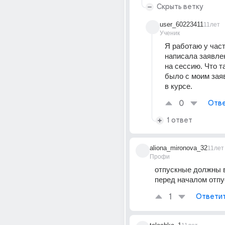
Скрыть ветку
user_60223411
11лет
Ученик
Я работаю у частн
написала заявлен
на сессию. Что т
было с моим заяв
в курсе.
0
Отве
1 ответ
aliona_mironova_32
11лет
Профи
отпускные должны 
перед началом отпу
1
Ответи