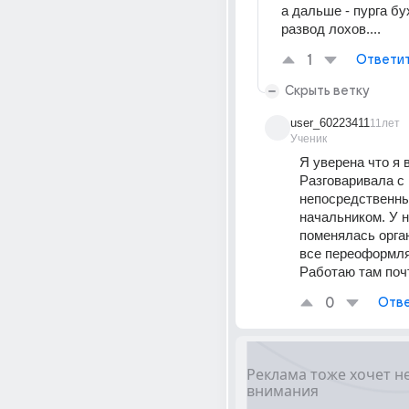
а дальше - пурга бух
развод лохов....
1
Ответи
Скрыть ветку
user_60223411
11лет
Ученик
Я уверена что я в
Разговаривала с 
непосредственны
начальником. У на
поменялась орган
все переоформля
Работаю там почт
0
Отве