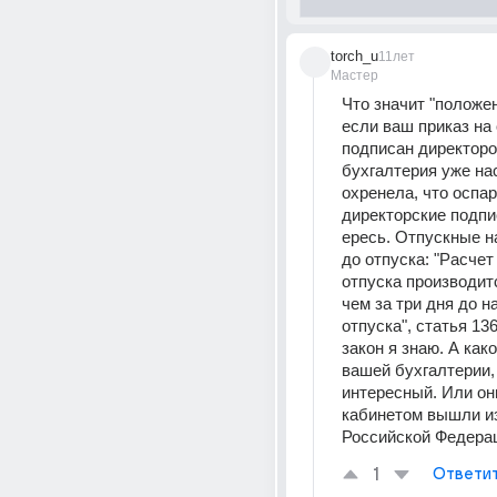
torch_u
11лет
Мастер
Что значит "положен
если ваш приказ на 
подписан директоро
бухгалтерия уже нас
охренела, что оспар
директорские подпис
ересь. Отпускные н
до отпуска: "Расчет 
отпуска производитс
чем за три дня до на
отпуска", статья 136
закон я знаю. А како
вашей бухгалтерии, 
интересный. Или он
кабинетом вышли из
Российской Федера
1
Ответи