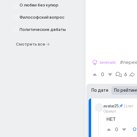
О любви без купюр
Философский вопрос
Политические дебаты
Смотреть все
мнения
#пере
0
6
По дате
По рейтин
avatar25
11лет
Оракул
НЕТ
0
О