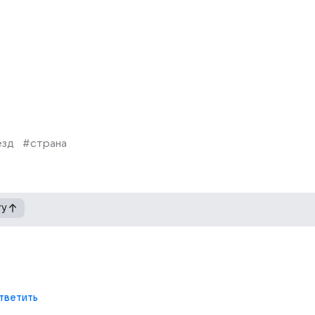
езд
#страна
гу
тветить