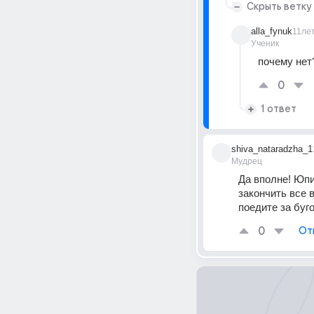
Скрыть ветку
alla_fynuk
11ле
Ученик
почему нет
0
1 ответ
shiva_nataradzha_1
Мудрец
Да вполне! Юпи
закончить все 
поедите за буг
0
От