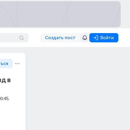
Создать пост
Войти
ться
зд в
:45. 