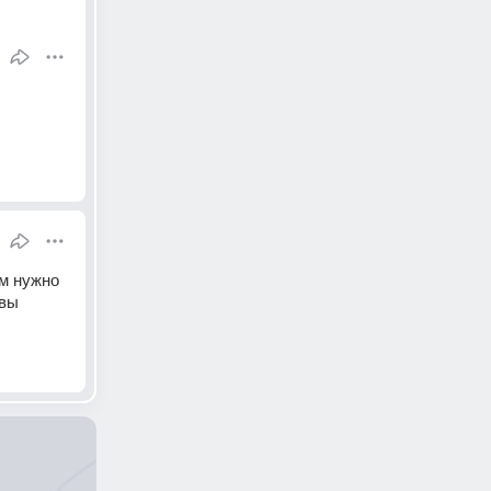
м нужно 
вы 