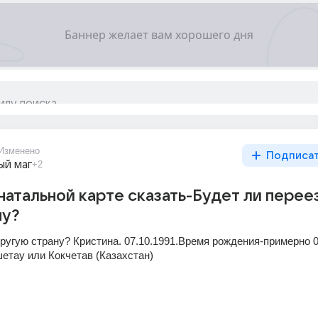
Изменено
Подписа
ый маг
+2
натальной карте сказать-Будет ли перее
ну?
ругую страну? Кристина. 07.10.1991.Время рождения-примерно 00
етау или Кокчетав (Казахстан)