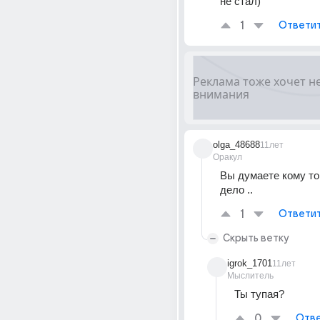
не стал)
1
Ответи
olga_48688
11лет
Оракул
Вы думаете кому то 
дело ..
1
Ответи
Скрыть ветку
igrok_1701
11лет
Мыслитель
Ты тупая?
0
Отве