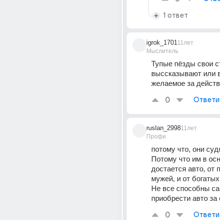
1 ответ
igrok_1701
11лет
Мыслитель
Тупые пёзды свои с
выссказывают или 
желаемое за действ
0
Ответи
ruslan_2998
11лет
Профи
потому что, они судя
Потому что им в осн
достается авто, от п
мужей, и от богатых
Не все способны са
приобрести авто за 
0
Ответи