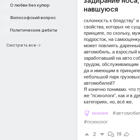
задирание носа,
О любви без купюр
навшуюся
Философский вопрос
склонность к блядству" и 
свойства, которых не сущ
Политические дебаты
принципе, по скольку, муж
подросток, на самооценку 
может повлиять даренный
Смотреть все
автомобиль, а взрослый м
заработавший на авто со
трудом, обслуживающим за
да и имеющим в принципе,
небольшой парк грузовых 
автомобилей?
Я конечно понимаю. что ту
же "психологи", как и в дру
категориях, но, всё же.
мнения
#автомоби
#психолог
2
19