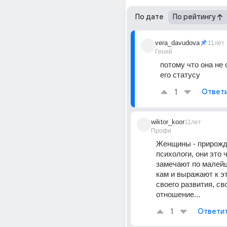
По дате
По рейтингу
vera_davudova
11лет
Гений
потому что она не 
его статусу
1
Ответ
wiktor_koor
11лет
Профи
Женщины - прирожд
психологи, они это ч
замечают по малей
кам и выражают к эт
своего развития, сво
отношение...
1
Ответи