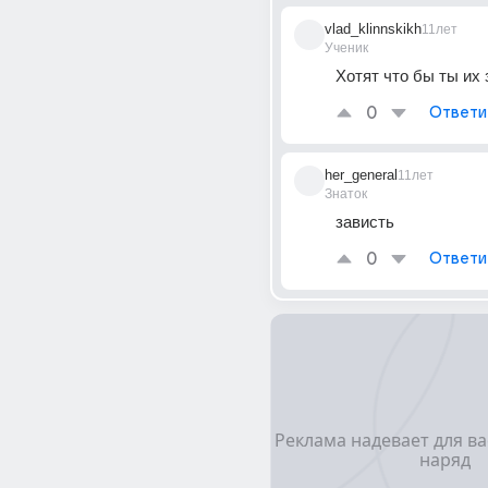
vlad_klinnskikh
11лет
Ученик
Хотят что бы ты их 
0
Ответи
her_general
11лет
Знаток
зависть
0
Ответи