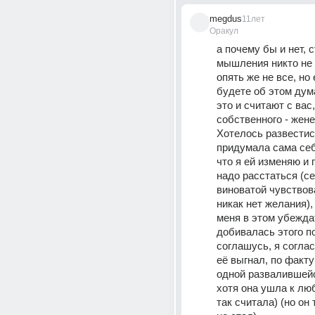
megdus
11лет
Оракул
а почему бы и нет, с
мышления никто не 
опять же не все, но 
будете об этом дума
это и считают с вас,
собственного - жене 
Хотелось развестись
придумала сама себ
что я ей изменяю и 
надо расстаться (се
виноватой чувствов
никак нет желания), 
меня в этом убеждат
добивалась этого по
соглашусь, я соглас
её выгнал, по факту
одной развалившейс
хотя она ушла к люб
так считала) (но он 