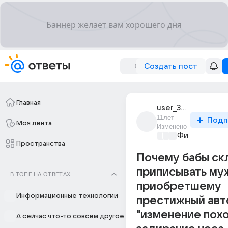
Создать пост
Главная
user_39217774
11лет
Подп
Моя лента
Изменено
Философски
Пространства
Почему бабы ск
приписывать му
В ТОПЕ НА ОТВЕТАХ
приобретшему
Информационные технологии
престижный авт
"изменение похо
А сейчас что-то совсем другое