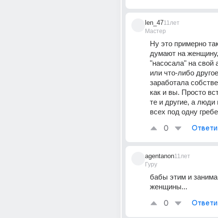
len_47
11лет
Мастер
Ну это примерно так 
думают на женщину, 
"насосала" на свой 
или что-либо другое.
заработала собстве
как и вы. Просто вс
те и другие, а люди
всех под одну греб
0
Ответи
agentanon
11лет
Гуру
бабы этим и занимаю
женщины...
0
Ответи