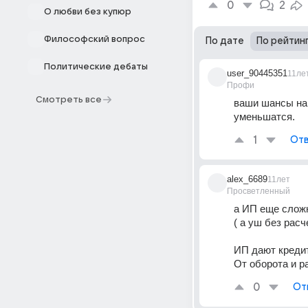
0
2
О любви без купюр
Философский вопрос
По дате
По рейтин
Политические дебаты
user_90445351
11ле
Профи
Смотреть все
ваши шансы на 
уменьшатся.
1
Отв
alex_6689
11лет
Просветленный
а ИП еще слож
( а уш без расч
ИП дают кредит
От оборота и р
0
От