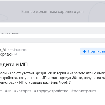
v_8
11лет
Изменено
Подписа
порядок
+4
едита и ИП
али из за отсутствия кредитной истории и из за того что не было
тройства. хочу открыть ИП и взять кредит 30тыс, получится ли
регистрации ИП открывать расчётный счёт?
т
#ип
#история
#трудоустройство
#регистрация