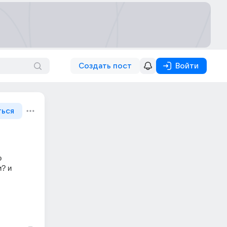
Создать пост
Войти
ться
 
? и 