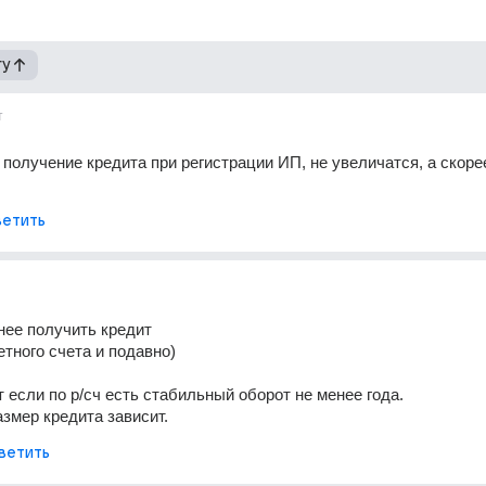
гу
т
получение кредита при регистрации ИП, не увеличатся, а скорее
етить
нее получить кредит
етного счета и подавно)
 если по р/сч есть стабильный оборот не менее года.
азмер кредита зависит.
ветить