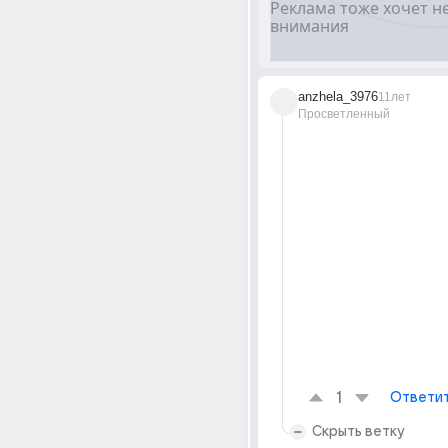
anzhela_3976
11лет
Просветленный
1
Ответи
Скрыть ветку