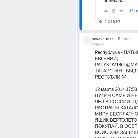
велихава .
0
Отв
1 ответ
sovest_rossii_2
11лет
Ученик
Республика - ПАТЫ
ЕВГЕНИЙ, 
PATYKOV1961@MAIL
ТАТАРСТАН - БЫДЛ
РЕСПУБЛИКИ
12 марта 2014 17:53
ПУТИН САМЫЙ НЕ
ЧЕЛ В РОССИИ. ОД
РАСТРАТЫ КАТАЛС
МИРУ БЕСПЛАТНО 
ЯЩИК ВЕРТОЛЕТО
ПОКУПАЙ. В ОСЕТ
ВОЙСКОМ ЗАЩИША