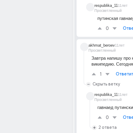
respublika_11
11лет
Просветленный
путинская гавна
0
Отве
akhmat_beroev
11лет
Просветленный
Завтра напишу про н
википедию. Сегодня
1
Ответи
Скрыть ветку
respublika_11
11лет
Просветленный
гавнаед путински
0
Отве
2 ответа