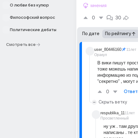
О любви без купюр
мнения
0
30
Философский вопрос
Политические дебаты
По дате
По рейтингу
Смотреть все
user_80446160
11лет
Оракул
В вики пишут прос
тоже можешь написа
информацию из под
"секретно" , могут 
0
Ответ
Скрыть ветку
respublika_11
11лет
Просветленный
ну уж . там дру
написаны . те кт