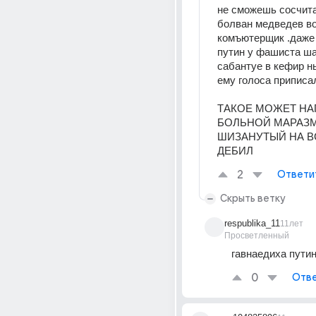
не сможешь сосчитат
болван медведев во
комъютерщик .даже 
путин у фашиста ша
сабантуе в кефир ны
ему голоса приписа
ТАКОЕ МОЖЕТ НАП
БОЛЬНОЙ МАРАЗМ
ШИЗАНУТЫЙ НА ВС
ДЕБИЛ
2
Ответи
Скрыть ветку
respublika_11
11лет
Просветленный
гавнаедиха пути
0
Отве