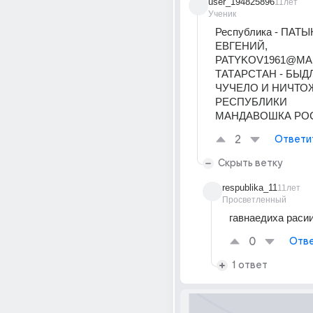
user_194825896
11лет
Ученик
Республика - ПАТЫ
ЕВГЕНИЙ, 
PATYKOV1961@MAIL
ТАТАРСТАН - БЫДЛ
ЧУЧЕЛО И НИЧТО
РЕСПУБЛИКИ 
МАНДАВОШКА РО
2
Ответи
Скрыть ветку
respublika_11
11лет
Просветленный
гавнаедиха раси
0
Отве
1 ответ