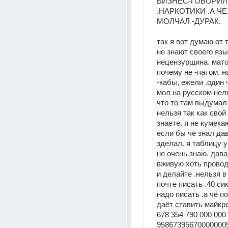
БИЗНЕС-ГОВОРИЛ 
.НАРКОТИКИ .А ЧЕ
МОЛЧАЛ -ДУРАК.
так я вот думаю от т
не знают своего язык
нецензурщина. матом
почему не -патом. н
-кабы, ежели .один 
мол на русском нел
что то там выдумал о
нельзя так как свой 
знаете. я не кумекаю
если бы чё знал дав
зделал. я таблицу у
не очень знаю. дава
вживую хоть проводи
и делайте .нельзя в 
почте писать .40 си
надо писать .а чё по
даёт ставить майкро
678 354 790 000 000 .
958673956700000005