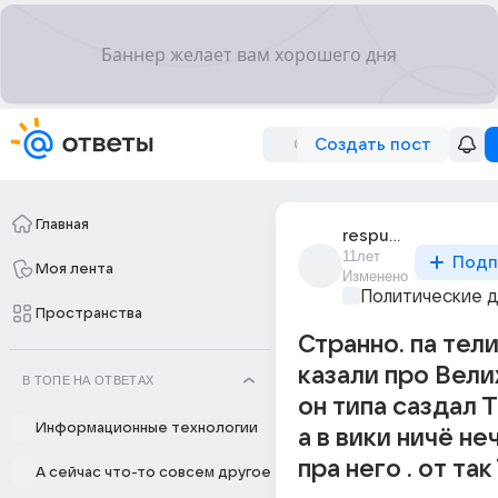
Создать пост
Главная
respublika_11
11лет
Подп
Моя лента
Изменено
Политические 
Пространства
Странно. па тел
казали про Велих
В ТОПЕ НА ОТВЕТАХ
он типа саздал
Информационные технологии
а в вики ничё не
пра него . от та
А сейчас что-то совсем другое