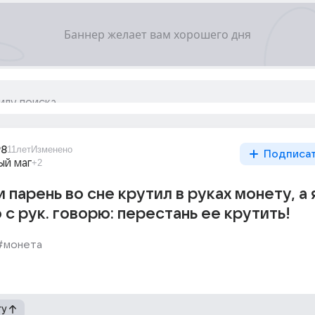
98
11лет
Изменено
Подписа
ый маг
+2
 парень во сне крутил в руках монету, а 
 с рук. говорю: перестань ее крутить!
#монета
гу