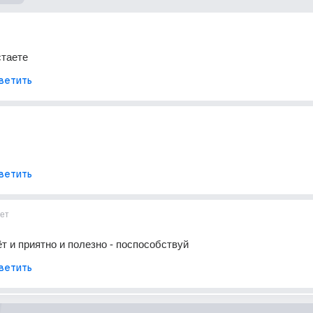
стаете
ветить
ветить
ет
ёт и приятно и полезно - поспособствуй
ветить