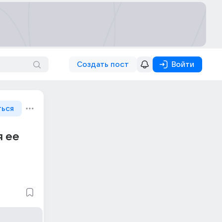
Создать пост
Войти
ться
я ее