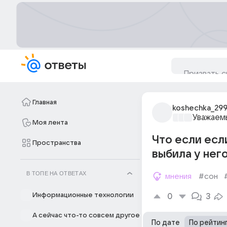
Главная
koshechka_29
Уважаем
Моя лента
Что если если
Пространства
выбила у него
В ТОПЕ НА ОТВЕТАХ
мнения
#сон
Информационные технологии
0
3
А сейчас что-то совсем другое
По дате
По рейтин