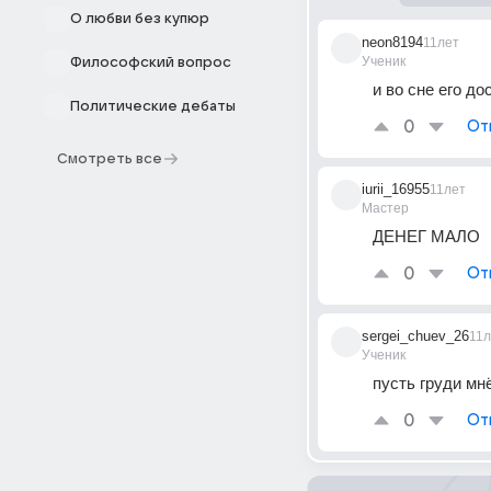
О любви без купюр
neon8194
11лет
Ученик
Философский вопрос
и во сне его до
Политические дебаты
0
От
Смотреть все
iurii_16955
11лет
Мастер
ДЕНЕГ МАЛО
0
От
sergei_chuev_26
11л
Ученик
пусть груди мн
0
От