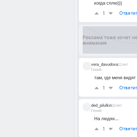
когда сплю)))
1
Ответи
vera_davudova
11лет
Гений
там, где меня видят
1
Ответи
ded_pilulkin
11лет
Гений
На людях...
1
Ответи