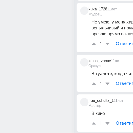
kuka_1728
11лет
Мудрец
Не умею, у меня хар
вспыльчивый и прямо
врезаю прямо в глаз
1
Ответи
ishua_ivanov
11лет
Оракул
В туалете, когда чи
1
Ответи
frau_schultz_1
11лет
Мастер
В кино
1
Ответи