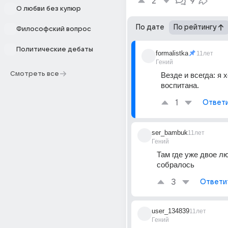
2
9
О любви без купюр
По дате
По рейтингу
Философский вопрос
Политические дебаты
formalistka
11лет
Гений
Смотреть все
Везде и всегда: я 
воспитана.
1
Ответ
ser_bambuk
11лет
Гений
Там где уже двое лю
собралось
3
Ответи
user_134839
11лет
Гений