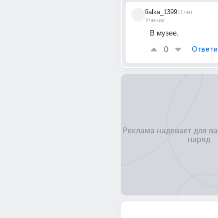
fialka_1399
11лет
Ученик
В музее.
0
Ответи