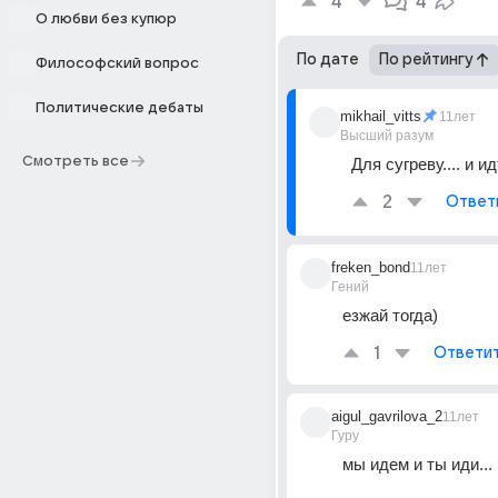
4
4
О любви без купюр
По дате
По рейтингу
Философский вопрос
Политические дебаты
mikhail_vitts
11лет
Высший разум
Смотреть все
Для сугреву.... и ид
2
Ответ
freken_bond
11лет
Гений
езжай тогда)
1
Ответи
aigul_gavrilova_2
11лет
Гуру
мы идем и ты иди...