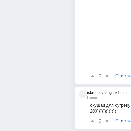
0
Ответи
iskrennevashgliuk
11лет
Гений
скушай для сугреву 
200)))))))))))))
0
Ответи