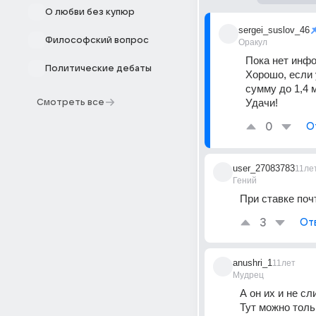
О любви без купюр
sergei_suslov_46
Философский вопрос
Оракул
Пока нет инфо
Политические дебаты
Хорошо, если 
сумму до 1,4 
Удачи!
Смотреть все
0
О
user_27083783
11ле
Гений
При ставке почт
3
От
anushri_1
11лет
Мудрец
А он их и не с
Тут можно толь