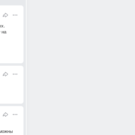
х. 
на 
можны 