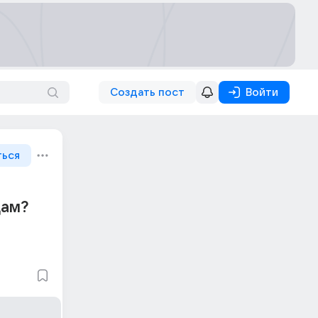
Создать пост
Войти
ться
дам?