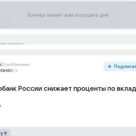
i
11лет
Изменено
Подписа
изнес
+1
рбанк России снижает проценты по вкла
я
гу