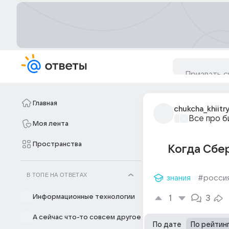
Главная
chukcha_khiitry
Все про б
Моя лента
Пространства
Когда Сбе
В ТОПЕ НА ОТВЕТАХ
знания
#росси
Информационные технологии
1
3
А сейчас что-то совсем другое
По дате
По рейтин