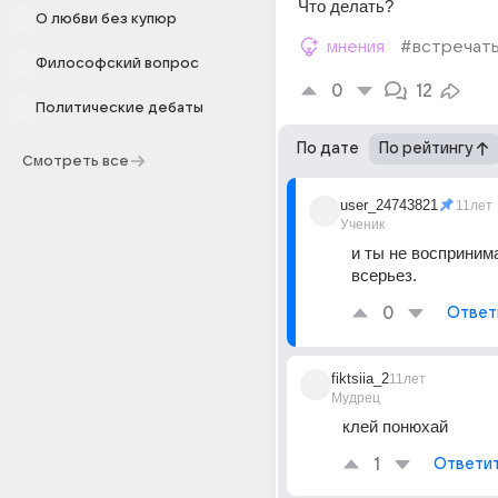
Что делать?
О любви без купюр
мнения
#встречат
Философский вопрос
0
12
Политические дебаты
По дате
По рейтингу
Смотреть все
user_24743821
11лет
Ученик
и ты не воспринима
всерьез.
0
Ответ
fiktsiia_2
11лет
Мудрец
клей понюхай
1
Ответи