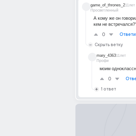
game_of_thrones_2
11лет
Просветленный
А кому же он говорил
кем не встречался??
0
Ответи
Скрыть ветку
mary_4363
11лет
Профи
моим однокласс
0
Отве
1 ответ