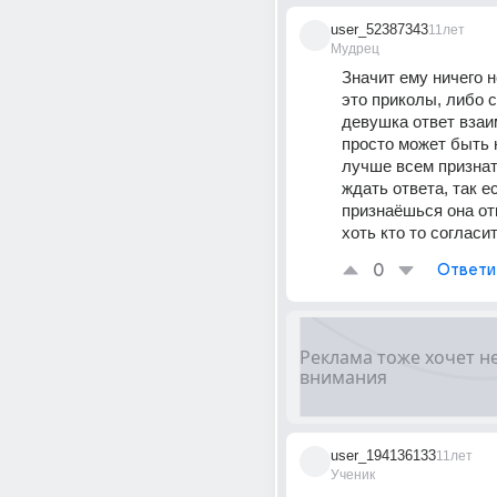
user_52387343
11лет
Мудрец
Значит ему ничего н
это приколы, либо с
девушка ответ взаи
просто может быть 
лучше всем признат
ждать ответа, так е
признаёшься она отк
хоть кто то согласи
0
Ответи
user_194136133
11лет
Ученик