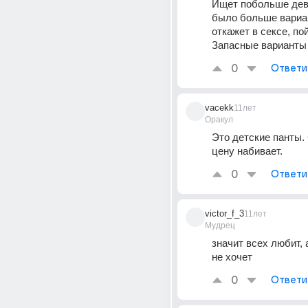
Ищет побольше дев
было больше вариан
откажет в сексе, пой
Запасные варианты
0
Ответи
vacekk
11лет
Оракул
Это детские панты. 
цену набивает.
0
Ответи
victor_f_3
11лет
Мудрец
значит всех любит, 
не хочет
0
Ответи