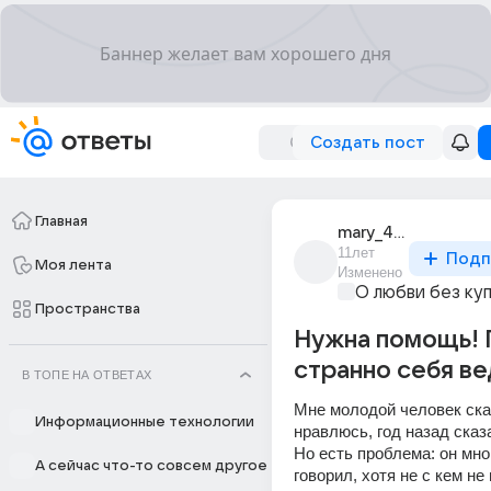
Создать пост
Главная
mary_4363
11лет
Подп
Моя лента
Изменено
О любви без ку
Пространства
Нужна помощь! 
странно себя в
В ТОПЕ НА ОТВЕТАХ
Мне молодой человек сказ
Информационные технологии
нравлюсь, год назад сказа
Но есть проблема: он мног
А сейчас что-то совсем другое
говорил, хотя не с кем не 