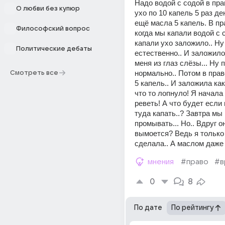
Надо водой с содой в прав
О любви без купюр
ухо по 10 капель 5 раз ден
ещё масла 5 капель. В пра
Философский вопрос
когда мы капали водой с с
капали ухо заложило.. Ну 
Политические дебаты
естественно.. И заложилос
меня из глаз слёзы... Ну п
нормально.. Потом в прав
Смотреть все
5 капель.. И заложила как
что то лопнуло! Я начала 
реветь! А что будет если 
туда капать..? Завтра мы
промывать... Но.. Вдруг он
вымоется? Ведь я только 1
сделала.. А маслом даже 
мнения
#право
#в
0
8
По дате
По рейтингу