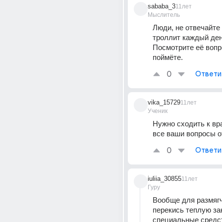
sababa_3
11лет
Мыслитель
Люди, не отвечайте е
троллит каждый день
Посмотрите её вопро
поймёте.
0
Ответи
vika_15729
11лет
Ученик
Нужно сходить к вра
все ваши вопросы о
0
Ответи
iuliia_30855
11лет
Гуру
Вообще для размягч
перекись теплую зак
специальные средст