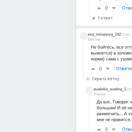
0
Отве
1 ответ
eva_romanova_192
11лет
Мастер
Не бойтесь, все отт
вымоется) а золожен
норма) сама с уша
0
Ответи
Скрыть ветку
evelinka_evelina_1
11л
Ученик
Да вот.. Говорит 
большая! И её на
размягчить... А э
мне не нравится.
0
Отве