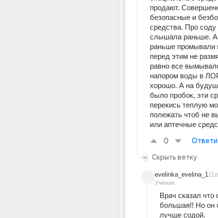
продают. Совершенн
безопасные и безбо
средства. Про соду 
слышала раньше. А 
раньше промывали и
перед этим не размяг
равно все вымывало
напором воды в ЛОР
хорошо. А на будуше
было пробок, эти ср
перекись теплую мож
полежать чтоб не вы
или аптечные средс
0
Ответи
Скрыть ветку
evelinka_evelina_1
11л
Ученик
Врач сказал что 
большая!! Но он 
лучше содой.