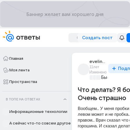
Создать пост
Главная
evelinka_evelina_1
11лет
Подп
Моя лента
Изменено
Бьютилэнд
+4
Пространства
Что делать? Я бо
Очень страшно
В ТОПЕ НА ОТВЕТАХ
Вообщем.. У меня пробки 
Информационные технологии
левом может и не пробка...
правом.. Врач сказал что о
А сейчас что-то совсем другое
горошина. И сказал делать