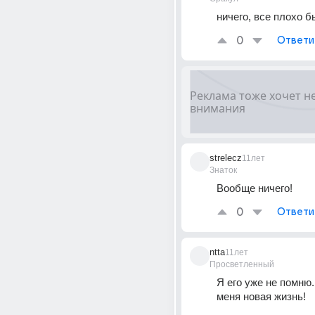
ничего, все плохо 
0
Ответи
strelecz
11лет
Знаток
Вообще ничего!
0
Ответи
ntta
11лет
Просветленный
Я его уже не помню..
меня новая жизнь!