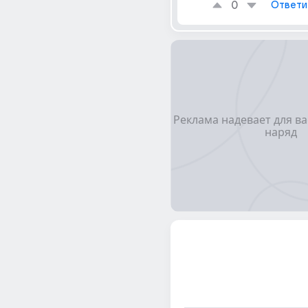
0
Ответи