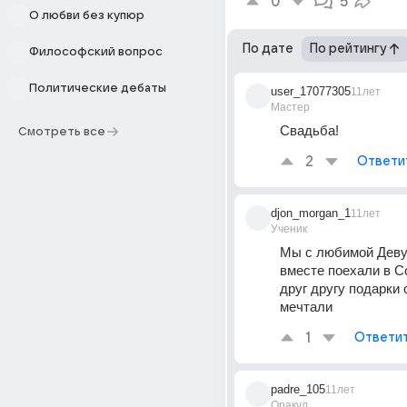
0
5
О любви без купюр
По дате
По рейтингу
Философский вопрос
Политические дебаты
user_17077305
11лет
Мастер
Свадьба!
Смотреть все
2
Ответи
djon_morgan_1
11лет
Ученик
Мы с любимой Деву
вместе поехали в С
друг другу подарки 
мечтали
1
Ответи
padre_105
11лет
Оракул