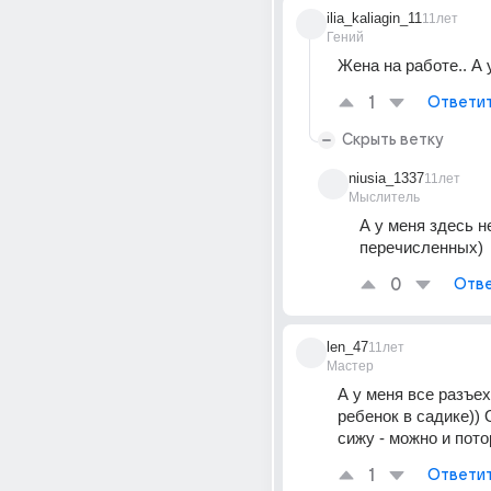
ilia_kaliagin_11
11лет
Гений
Жена на работе.. А 
1
Ответи
Скрыть ветку
niusia_1337
11лет
Мыслитель
А у меня здесь не
перечисленных)
0
Отве
len_47
11лет
Мастер
А у меня все разъеха
ребенок в садике)) 
сижу - можно и пото
1
Ответи