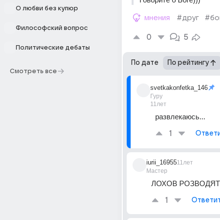
О любви без купюр
мнения
#друг
#бо
Философский вопрос
0
5
Политические дебаты
По дате
По рейтингу
Смотреть все
svetkakonfetka_146
Гуру
11лет
развлекаюсь...
1
Ответ
iurii_16955
11лет
Мастер
ЛОХОВ РОЗВОДЯТ
1
Ответи