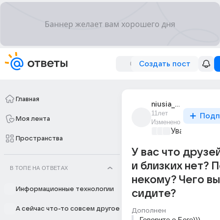
Создать пост
Главная
niusia_1337
11лет
Подп
Моя лента
Изменено
Уважаемый м
Пространства
У вас что друзе
и близких нет? 
В ТОПЕ НА ОТВЕТАХ
некому? Чего вы
Информационные технологии
сидите?
А сейчас что-то совсем другое
Дополнен
Говорите о Боге)))