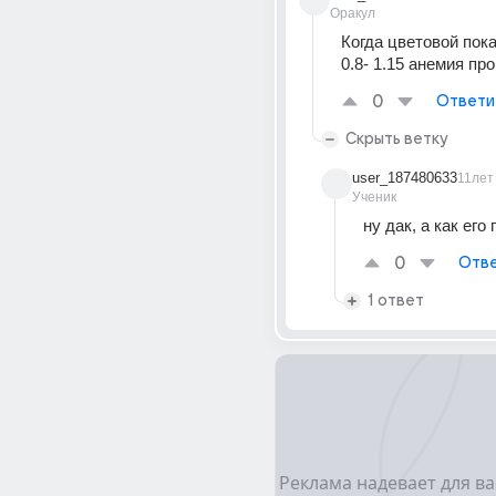
Оракул
Когда цветовой пока
0.8- 1.15 анемия про
0
Ответи
Скрыть ветку
user_187480633
11лет
Ученик
ну дак, а как его
0
Отве
1 ответ