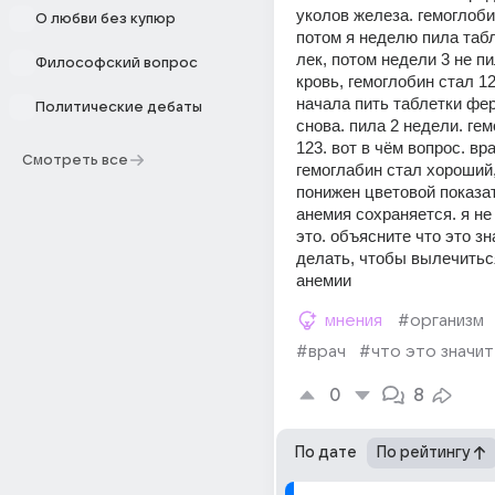
уколов железа. гемоглобин
О любви без купюр
потом я неделю пила таб
лек, потом недели 3 не пи
Философский вопрос
кровь, гемоглобин стал 12
начала пить таблетки фер
Политические дебаты
снова. пила 2 недели. гем
123. вот в чём вопрос. вра
Смотреть все
гемоглабин стал хороший, 
понижен цветовой показат
анемия сохраняется. я не
это. объясните что это зна
делать, чтобы вылечиться
анемии
мнения
#организм
#врач
#что это значит
0
8
По дате
По рейтингу