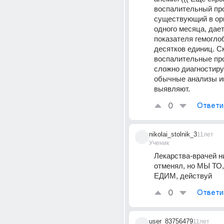
воспалительный про
существующий в орг
одного месяца, дает
показателя гемоглоб
десятков единиц. С
воспалительные пр
сложно диагностиру
обычные анализы ин
выявляют.
0
Ответи
nikolai_stolnik_3
11лет
Ученик
Лекарства-врачей ни
отменял, но МЫ ТО
ЕДИМ, действуй
0
Ответи
user_83756479
11лет