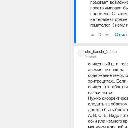
помогает, возможн
просто умирают бы
положено. С таким
не терапевт должен
гематолог. К нему 
0
Ответ
ofis_tianshi_1
11лет
Ученик
сниженный ц. п. гово
анемия не прошла - 
содержание гемогло
эритроцитах.. Если 
снижен, то таблетки 
назначаются.
Нужно скорректиров
следить за образом
должна быть богата
А, В, С, Е. Надо пит
соки или немного кра
минимум жареной и 