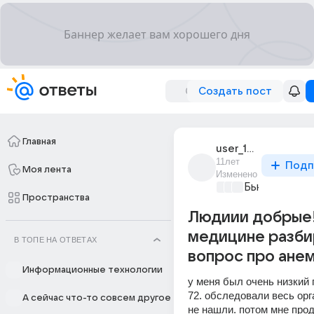
Создать пост
Главная
user_187480633
11лет
Подп
Моя лента
Изменено
Бьютилэнд
+4
Пространства
Людиии добрые!
медицине разби
В ТОПЕ НА ОТВЕТАХ
вопрос про ане
Информационные технологии
у меня был очень низкий г
72. обследовали весь орга
А сейчас что-то совсем другое
не нашли. потом мне прод