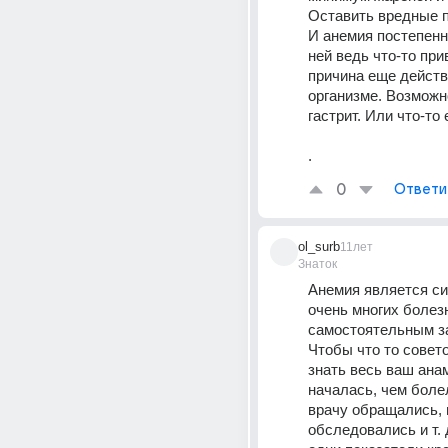
Оставить вредные 
И анемия постепенно
ней ведь что-то прив
причина еще действу
организме. Возможно
гастрит. Или что-то 
.
0
Ответи
ol_surb
11лет
Знаток
Анемия является си
очень многих болезне
самостоятельным за
Чтобы что то совето
знать весь ваш анам
началась, чем болел
врачу обращались, н
обследовались и т. д