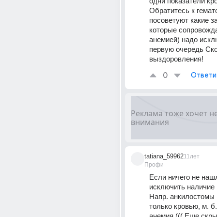
одни показатели кро
Обратитесь к гемато
посоветуют какие за
которые сопровожда
анемией) надо исклю
первую очередь Ско
выздоровления!
0
Ответи
tatiana_59962
11лет
Профи
Если ничего не нашл
исключить наличие п
Напр. анкилостомы 
только кровью, м. б. 
анемия ((( Еще скры