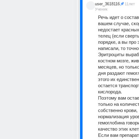
user_3618116
11лет
Ученик
Речь идет о составе
вашем случае, скор
недостает красных
телец (если сверт
порядке, а вы про э
написали, то точно 
Эритроциты выраб
костном мозге, живу
месяцев, но только
дня раздают гемог
этого их единстве
остается транспорт
кислорода.
Поэтому вам остае
только на количест
собственно крови, 
нормализация уров
гемоглобина говорит
качество этих клет
Если вам препарат