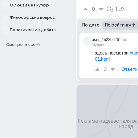
О любви без купюр
0
1
Философский вопрос
По дате
По рейтингу
Политические дебаты
user_15229526
11лет
Смотреть все
Мудрец
здесь посмотри 
http
01.html
0
Ответи