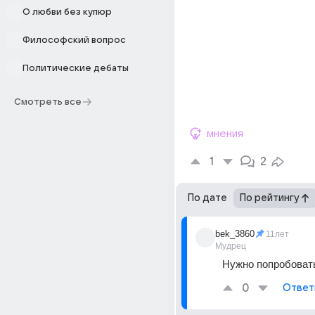
О любви без купюр
Философский вопрос
Политические дебаты
Смотреть все
мнения
1
2
По дате
По рейтингу
bek_3860
11лет
Мудрец
Нужно попробоват
0
Ответ