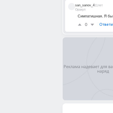
san_sanov_4
11лет
Оракул
Симпатишная. Я бы 
0
Ответи