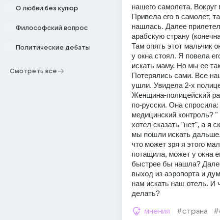
нашего самолета. Вокруг 
О любви без купюр
Привела его в самолет, та
нашлась. Далее прилетели
Философский вопрос
арабскую страну (конечная
Там опять этот мальчик ок
Политические дебаты
у окна стоял. Я повела его
искать маму. Но мы ее так
Смотреть все
Потерялись сами. Все наш
ушли. Увидела 2-х полице
Женщина-полицейский раз
по-русски. Она спросила:
медицинский контроль? " 
хотел сказать "нет", а я ск
мы пошли искать дальше.
что может зря я этого мал
потащила, может у окна е
быстрее бы нашла? Далее
выход из аэропорта и дума
нам искать наш отель. И 
делать?
мнения
#страна
#