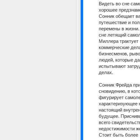
Видеть во сне сам
хорошее предзнаме
Сонник обещает ва
путешествие и пол
перемены в жизни. 
сне летящий самоле
Миллера трактует 
коммерческие дела
бизнесменов, рыво
людей, которые да
испытывают затруд
делах.
Сонник Фрейда при
сновидению, в кото
фигурирует самолет
характеризующее 
настоящий внутренн
будущее. Приснивш
всего свидетельств
недостижимости же
Стоит быть более 