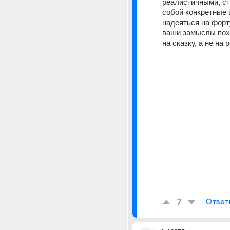
реалистичными, ст
собой конкретные ц
надеяться на форту
ваши замыслы пох
на сказку, а не на 
7
Ответ