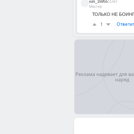
iurii_16955
11лет
Мастер
ТОЛЬКО НЕ БОИН
1
Ответи