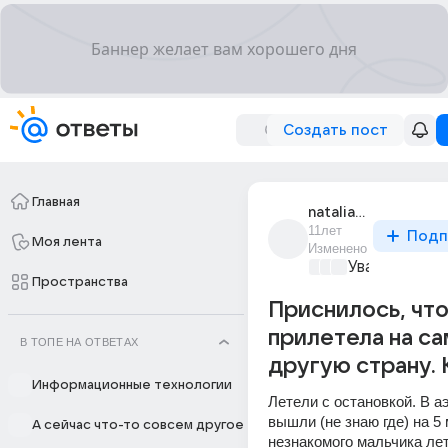
Создать пост
Главная
natalia_asw
11лет
Подп
Моя лента
Изменено
Уважаемый м
Пространства
Приснилось, чт
прилетела на са
В ТОПЕ НА ОТВЕТАХ
другую страну. 
Информационные технологии
Летели с остановкой. В аэ
вышли (не знаю где) на 5 
А сейчас что-то совсем другое
незнакомого мальчика лет 