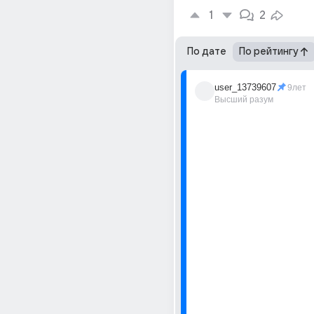
1
2
По дате
По рейтингу
user_13739607
9лет
Высший разум