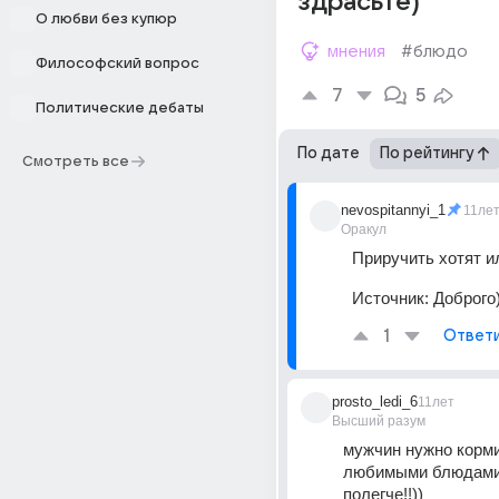
здрасьте)
О любви без купюр
мнения
#блюдо
Философский вопрос
7
5
Политические дебаты
По дате
По рейтингу
Смотреть все
nevospitannyi_1
11ле
Оракул
Приручить хотят ил
Источник:
Доброго
1
Ответ
prosto_ledi_6
11лет
Высший разум
мужчин нужно корми
любимыми блюдами, 
полегче!!))