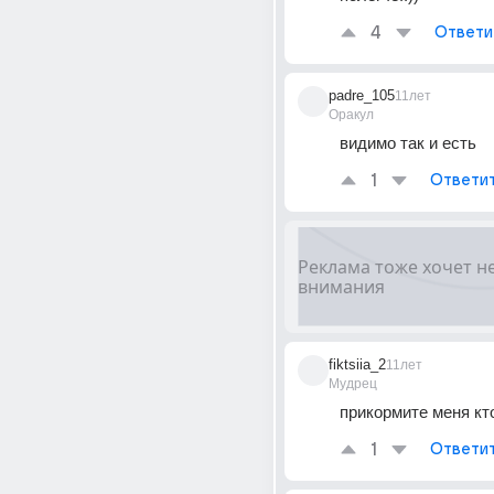
4
Ответи
padre_105
11лет
Оракул
видимо так и есть
1
Ответи
fiktsiia_2
11лет
Мудрец
прикормите меня кто
1
Ответи