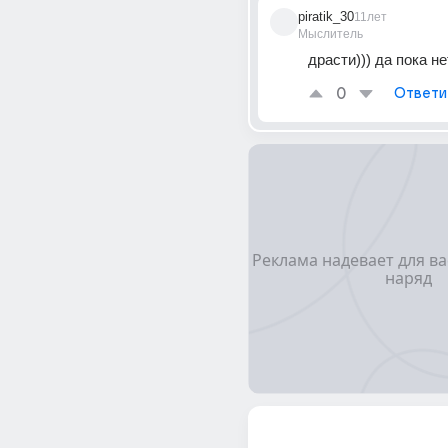
piratik_30
11лет
Мыслитель
драсти))) да пока не
0
Ответи