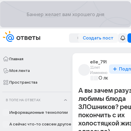
Создать пост
Главная
elle_791
11лет
Подп
Моя лента
Изменено
О любви без 
Пространства
А вы зачем разу
любимы блюда
В ТОПЕ НА ОТВЕТАХ
ЗЛОшников? ре
Информационные технологии
покончить с их
холостяцкой жиз
А сейчас что-то совсем другое