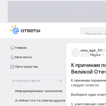
Главная
new_age_43
11
Наука
+3
Моя лента
К причинам п
Пространства
Великой Отеч
К причинам поражени
В ТОПЕ НА ОТВЕТАХ
следует отнести:
Информационные технологии
Выберите один ответ
А сейчас что-то совсем другое
1. уничтожение совет