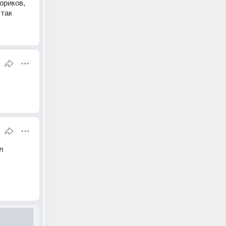
риков, 
 так
 