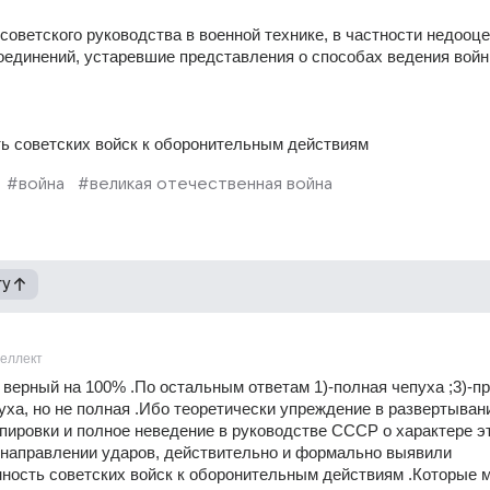
советского руководства в военной технике, в частности недооце
единений, устаревшие представления о способах ведения вой
ть советских войск к оборонительным действиям
#война
#великая отечественная война
гу
теллект
 верный на 100% .По остальным ответам 1)-полная чепуха ;3)-пр
пуха, но не полная .Ибо теоретически упреждение в развертывани
пировки и полное неведение в руководстве СССР о характере эт
 направлении ударов, действительно и формально выявили 
ность советских войск к оборонительным действиям .Которые м