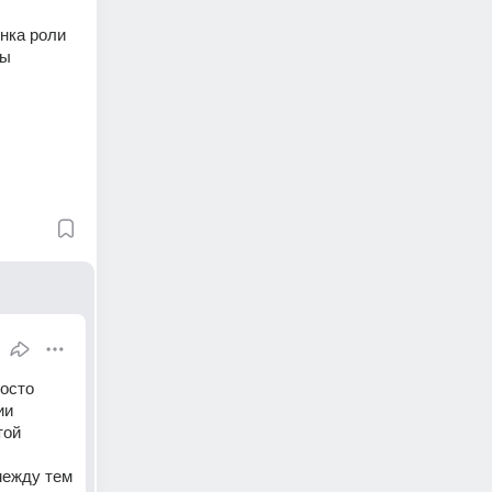
нка роли 
ны
осто 
и 
ой 
ежду тем 