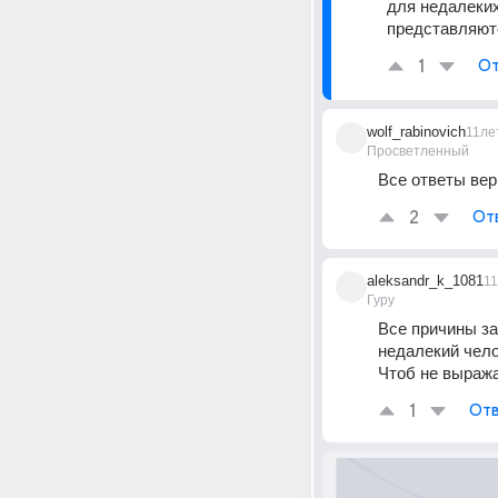
для недалеких
представляютс
1
От
wolf_rabinovich
11ле
Просветленный
Все ответы ве
2
От
aleksandr_k_1081
1
Гуру
Все причины за
недалекий чело
Чтоб не выража
1
Отв