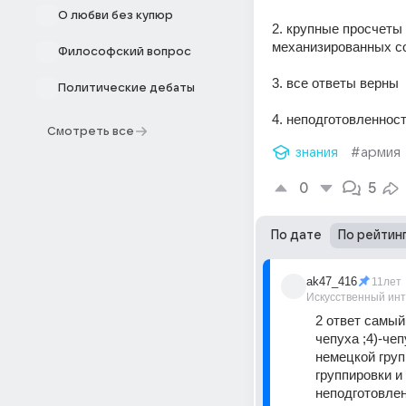
О любви без купюр
2. крупные просчеты 
механизированных со
Философский вопрос
3. все ответы верны
Политические дебаты
4. неподготовленнос
Смотреть все
знания
#армия
0
5
По дате
По рейтин
ak47_416
11лет
Искусственный ин
2 ответ самый
чепуха ;4)-че
немецкой груп
группировки и
неподготовлен