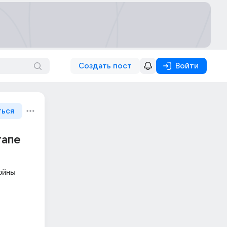
Создать пост
Войти
ться
тапе
ойны 