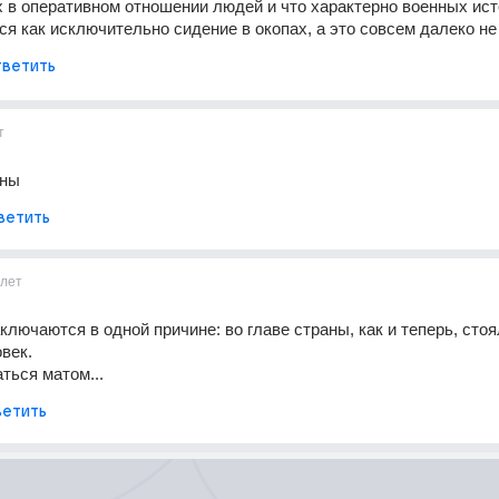
 в оперативном отношении людей и что характерно военных исто
я как исключительно сидение в окопах, а это совсем далеко не
ветить
т
рны
ветить
1лет
ключаются в одной причине: во главе страны, как и теперь, стоял
век.
ться матом...
етить