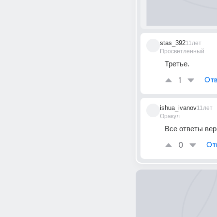
stas_392
11лет
Просветленный
Третье.
1
Отв
ishua_ivanov
11лет
Оракул
Все ответы вер
0
От