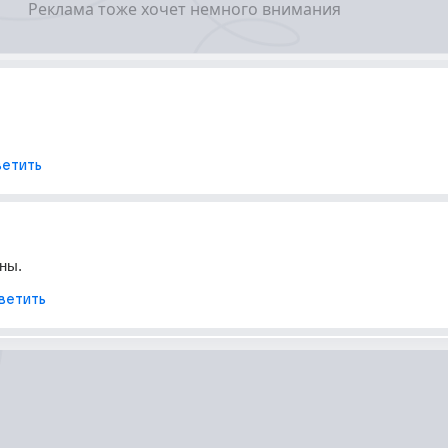
етить
ны.
ветить