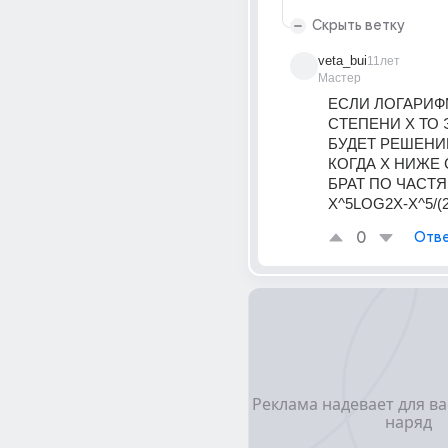
Скрыть ветку
veta_bui
11лет
Мастер
ЕСЛИ ЛОГАРИФМ
СТЕПЕНИ Х ТО 
БУДЕТ РЕШЕНИЕ
КОГДА Х НИЖЕ 
БРАТ ПО ЧАСТЯМ
Х^5LOG2X-X^5/(2
0
Отве