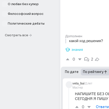
О любви без купюр
Философский вопрос
Политические дебаты
Смотреть все
Дополнен
какой ход решения?
знания
0
2
По дате
По рейтингу
veta_bui
11лет
Мастер
НАПИШИТЕ БЕЗ О
СЕГОДНЯ Я ПИШУ 
0
Ответи