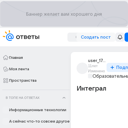
Создать пост
Главная
user_175716943
11лет
Подп
Моя лента
Изменено
Образовательны
Пространства
Интеграл
В ТОПЕ НА ОТВЕТАХ
Информационные технологии
А сейчас что-то совсем другое