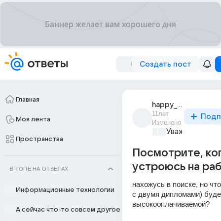
Создать пост
Главная
happy_352
11лет
Подп
Моя лента
Изменено
Уважаемый ма
Пространства
Посмотрите, ко
устроюсь на ра
В ТОПЕ НА ОТВЕТАХ
нахожусь в поиске, но что 
Информационные технологии
с двумя дипломами) будет
высокооплачиваемой?
А сейчас что-то совсем другое