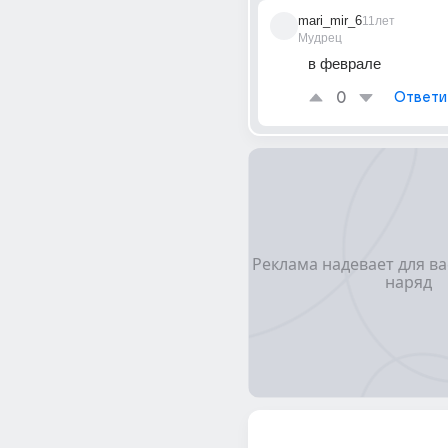
mari_mir_6
11лет
Мудрец
в феврале
0
Ответи