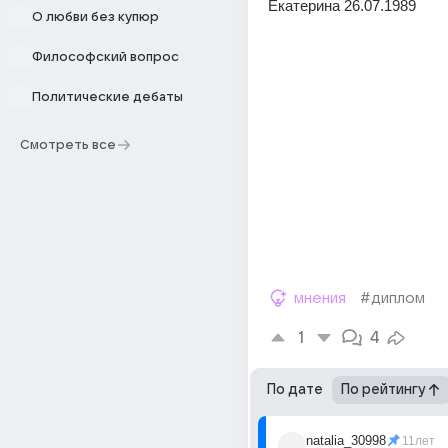
Екатерина 26.07.1989
О любви без купюр
Философский вопрос
Политические дебаты
Смотреть все
мнения
#диплом
1
4
По дате
По рейтингу
natalia_30998
11лет