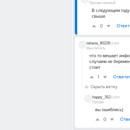
Просветленный
В следующем году
свыше
0
Ответ
tatiana_90228
11лет
Мыслитель
что то мешает инфо 
случаем не беремен
стоит
1
Ответи
Скрыть ветку
happy_352
11лет
Профи
вы ошиблись)
0
Отве