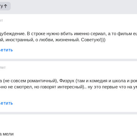
гу
ет
дубеждение. В строке нужно вбить именно сериал, а то фильм ещ
ий, иностранный, о любви, жизненный. Советую!)))
етить
лет
 (не совсем романтичный), Физрук (там и комедия и школа и ром
но не смотрел, но говорят интересный).. ну это первые что на ум
етить
а мели