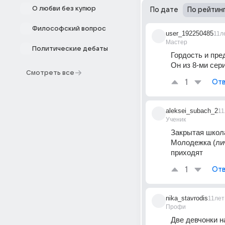
О любви без купюр
По дате
По рейтин
Философский вопрос
user_192250485
11л
Мастер
Политические дебаты
Гордость и пре
Он из 8-ми сер
Смотреть все
1
Отв
aleksei_subach_2
11
Ученик
Закрытая школа
Молодежка (лич
приходят
1
Отв
nika_stavrodis
11лет
Профи
Две девчонки н