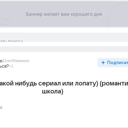
lo
11лет
Изменено
Подписа
ься?
+1
акой нибудь сериал или лопату) (романт
школа)
л