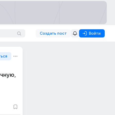
Создать пост
Войти
ться
ичную,