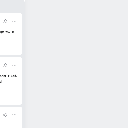
е есть! 
антика), 
 