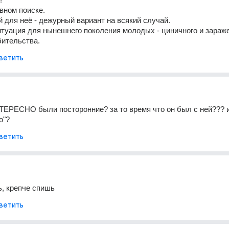
вном поиске.
 для неё - дежурный вариант на всякий случай.
туация для нынешнего поколения молодых - циничного и зараже
бительства.
ветить
НТЕРЕСНО были посторонние? за то время что он был с ней??? и
о"?
ветить
, крепче спишь
ветить