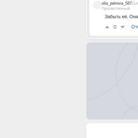
olia_petrova_587
11л
Просветленный
Забыть её. Она
0
От