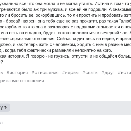
квально все что она могла и не могла утаить. Истина в том что у
тречаются было аж три мужика, и все ей не подошли. А знакомый
 то ли бросить ее, оскорбившись, то ли простить и пробовать жит
 - бросай нахрен, она тебя еще не раз прокатит, раз такая "влю
оскорбило то что она в разговорах с подругами отзывается о нем
ипа есть он и ладно, будет на кого положиться в вечерний час. А
нее серьезные отношения. Сейчас ходит весь на нерве, и призна
добно, и как теперь жить с человеком, ходить с ним в разные мест
д., когда тебя фактически разменяли непонятно на кого. 
кая история. Я говорю - не грузись, отпусти, и не общайся больш
е?
вь
#история
#отношения
#нервы
#спать
#друг
#исти
рьезные отношения
гу
ет