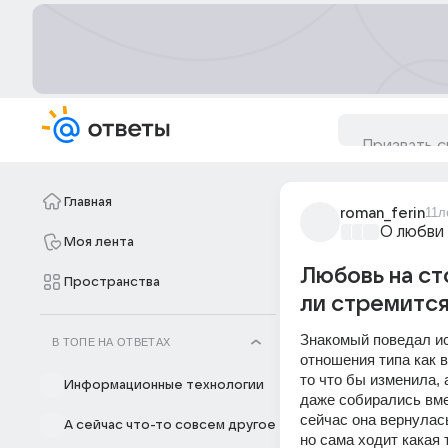
Главная
roman_ferin
11л
О любви
Моя лента
Любовь на ст
Пространства
ли стремится
Знакомый поведал ист
В ТОПЕ НА ОТВЕТАХ
отношения типа как в 
то что бы изменила, 
Информационные технологии
даже собирались вмес
сейчас она вернулась
А сейчас что-то совсем другое
но сама ходит какая 