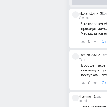
nikolai_stolnik_3
11л
Ученик
Что касается е
проходит мимо.
Что касается е
0
От
user_78033252
11ле
Мудрец
Вообще, такое 
она найдет лучш
поступками, что
0
От
khammer_3
11лет
Гений
Экая не видаль