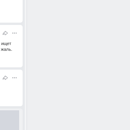
 ищет 
 жаль.