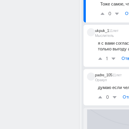
Тоже самое, чт
0
О
ukpuk_1
11лет
Мыслитель
я с вами согла
только выгоду 
1
Отв
padre_105
11лет
Оракул
думаю если чел
0
От