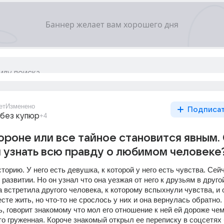
ет
Изменено
Подписа
 без купюр
+4
ороне или все тайное становится явным.
 узнать всю правду о любимом человеке
орию. У него есть девушка, к которой у него есть чувства. Сейч
развитии. Но он узнал что она уезжая от него к друзьям в другой
а встретила другого человека, к которому вспыхнули чувства, и о
те жить, но что-то не срослось у них и она вернулась обратно. 
, говорит знакомому что мол его отношение к ней ей дороже чем
то груженная. Короче знакомый открыл ее переписку в соцсетях 