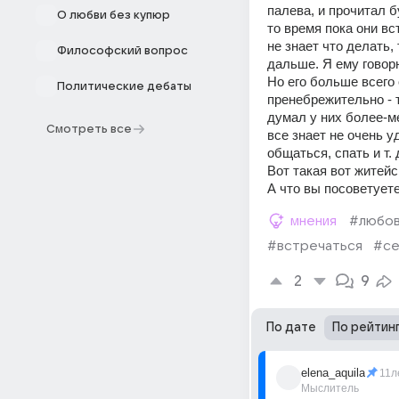
палева, и прочитал бу
О любви без купюр
то время пока они вс
не знает что делать,
Философский вопрос
дальше. Я ему говорю
Но его больше всего 
Политические дебаты
пренебрежительно - т
думал у них более-ме
Смотреть все
все знает не очень у
общаться, спать и т. 
Вот такая вот житейс
А что вы посоветует
мнения
#любо
#встречаться
#се
2
9
По дате
По рейтин
elena_aquila
11л
Мыслитель