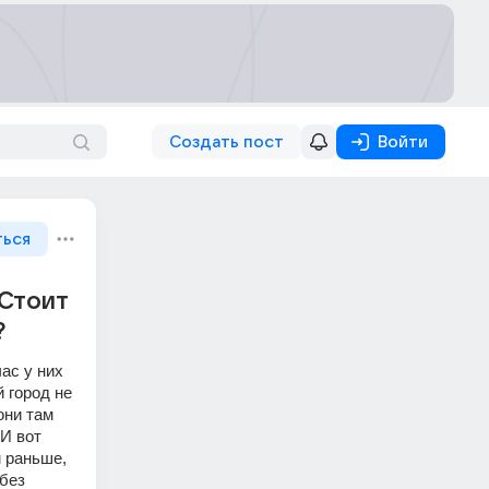
Создать пост
Войти
ться
 Стоит
?
ас у них 
 город не 
ни там 
И вот 
 раньше, 
без 