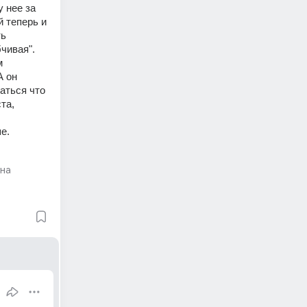
 нее за 
 теперь и 
ь 
бчивая".
 
 он 
ться что 
а, 
е. 
на