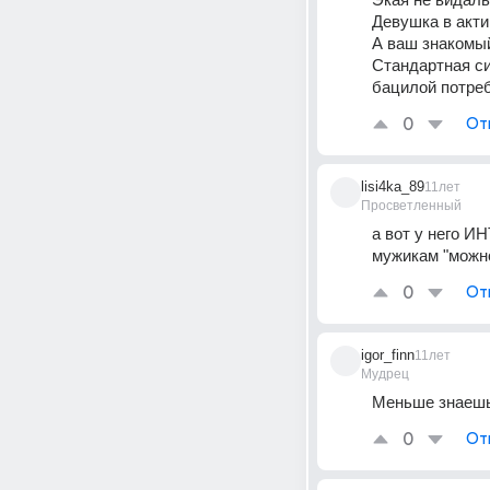
Девушка в акти
А ваш знакомый
Стандартная си
бацилой потре
0
От
lisi4ka_89
11лет
Просветленный
а вот у него И
мужикам "можн
0
От
igor_finn
11лет
Мудрец
Меньше знаешь
0
От