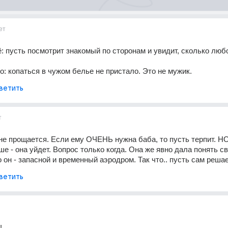
ет
ё: пусть посмотрит знакомый по сторонам и увидит, сколько любо
 
го: копаться в чужом белье не пристало. Это не мужик.
ветить
т
не прощается. Если ему ОЧЕНЬ нужна баба, то пусть терпит. НО
е - она уйдет. Вопрос только когда. Она же явно дала понять св
 он - запасной и временный аэродром. Так что.. пусть сам решае
ветить
!