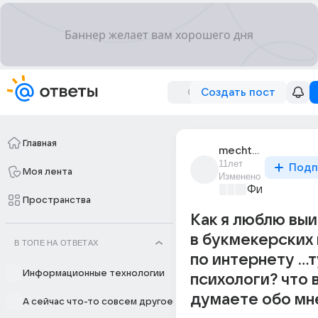
Создать пост
Главная
mechta_boga_ia
11лет
Подп
Моя лента
Изменено
Философски
Пространства
Как я люблю вы
в букмекерских
В ТОПЕ НА ОТВЕТАХ
по интернету ...
Информационные технологии
психологи? что 
думаете обо мн
А сейчас что-то совсем другое