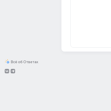
Всё об Ответах