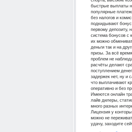
быстрые выплаты на
популярные платеж
без налогов и комисс
подкидывают бонус 
первому депозиту, н
система бонусов с к
их можно обменивать
деньги так и на друг
призы. За всё время
проблем не наблюда
расчёты делают сраз
поступлением денег 
задержек нет, ну и с
что выплачивают к
оперативно и без пр
Имеются онлайн тра
лайв дилеры, статис
много разных интер
Лицензия у конторы е
можно не переживать
удачу, заходите сей