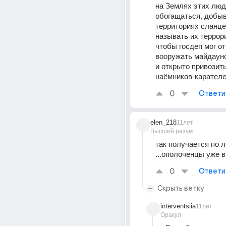
на Землях этих люд
обогащаться, добыва
территориях сланцевы
называть их террор
чтобы госдеп мог от
вооружать майдауно
и открыто привозить
наёмников-карателе
0
Ответи
elen_218
11лет
Высший разум
так получается по л
...ополоченцы уже в
0
Ответи
Скрыть ветку
interventsiia
11лет
Оракул