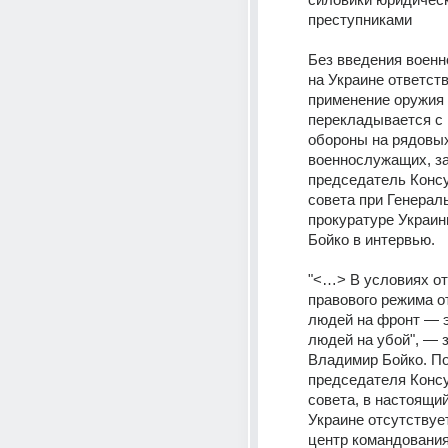
преступниками
Без введения военн
на Украине ответств
применение оружия 
перекладывается с 
обороны на рядовых
военнослужащих, за
председатель Консу
совета при Генераль
прокуратуре Украин
Бойко в интервью.
"<…> В условиях от
правового режима о
людей на фронт — эт
людей на убой", — з
Владимир Бойко. По
председателя Консу
совета, в настоящий
Украине отсутствуе
центр командования,