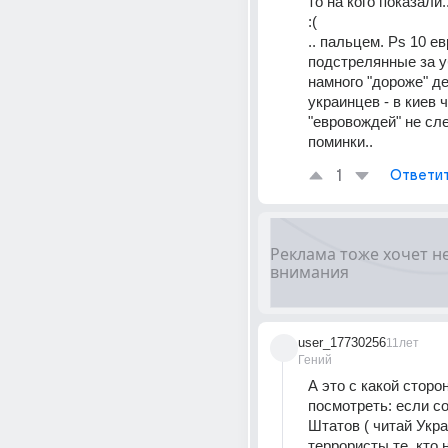
то на кого показали.
:(
.. пальцем. Ps 10 ев
подстрелянные за у
намного "дороже" де
украинцев - в киев ч
"евровождей" не сле
поминки..
1
Ответи
user_17730256
11лет
Гений
А это с какой сторон
посмотреть: если со
Штатов ( читай Украи
террористы те, кто н