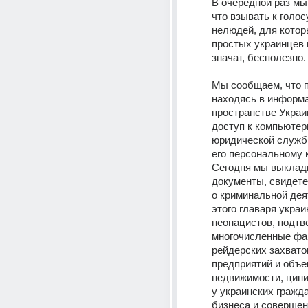
В очередной раз мы
что взывать к голос
нелюдей, для котор
простых украинцев н
значат, бесполезно.
Мы сообщаем, что п
находясь в информа
пространстве Украи
доступ к компьютер
юридической службы
его персональному к
Сегодня мы выклад
документы, свидет
о криминальной дея
этого главаря украи
неонацистов, подт
многочисленные фа
рейдерских захвато
предприятий и объек
недвижимости, цини
у украинских гражда
бизнеса и совершени