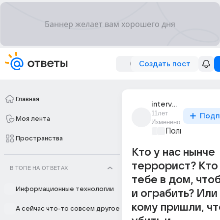
Создать пост
Главная
interventsiia
11лет
Подп
Моя лента
Изменено
Политические
Пространства
Кто у нас нынче
террорист? Кто
В ТОПЕ НА ОТВЕТАХ
тебе в дом, что
Информационные технологии
и ограбить? Или 
кому пришли, ч
А сейчас что-то совсем другое