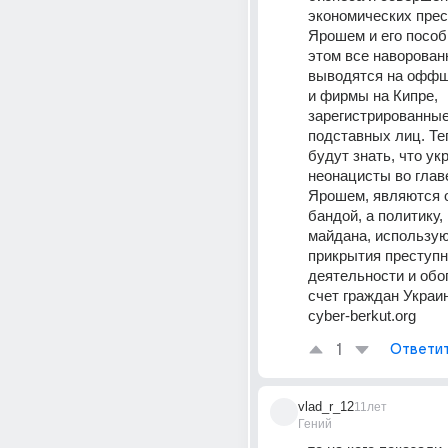
экономических прес
Ярошем и его пособ
этом все наворован
выводятся на оффш
и фирмы на Кипре, 
зарегистрированные 
подставных лиц. Теп
будут знать, что укр
неонацисты во главе 
Ярошем, являются 
бандой, а политику, 
майдана, использую
прикрытия преступн
деятельности и обог
счет граждан Украи
cyber-berkut.org
1
Ответи
vlad_r_12
11лет
Гений