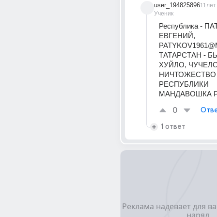
user_194825896
11лет
Ученик
Республика - ПА
ЕВГЕНИЙ, 
PATYKOV1961@M
ТАТАРСТАН - БЫ
ХУЙЛО, ЧУЧЕЛО
НИЧТОЖЕСТВО 
РЕСПУБЛИКИ 
МАНДАВОШКА 
0
Отве
1 ответ