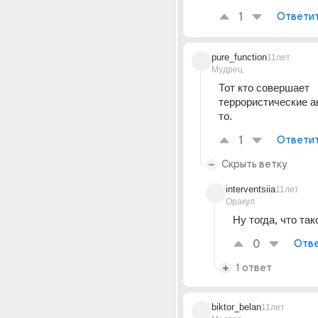
1
Ответи
pure_function
11лет
Мудрец
Тот кто совершает 
террористические а
то.
1
Ответи
Скрыть ветку
interventsiia
11лет
Оракул
Ну тогда, что так
0
Отве
1 ответ
biktor_belan
11лет