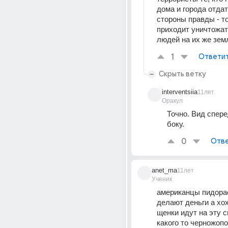
дома и города отдать
стороны правды - то 
приходит уничтожат
людей на их же зем
1
Ответи
Скрыть ветку
interventsiia
11лет
Оракул
Точно. Вид сперед
боку.
0
Отве
anet_ma
11лет
Ученик
американцы пидорас
делают деньги а хо
щенки идут на эту с
какого то черножопо