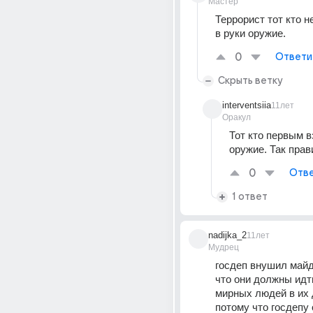
Мастер
Террорист тот кто н
в руки оружие.
0
Ответи
Скрыть ветку
interventsiia
11лет
Оракул
Тот кто первым вз
оружие. Так пра
0
Отве
1 ответ
nadijka_2
11лет
Мудрец
госдеп внушил май
что они должны идти
мирных людей в их 
потому что госдепу 