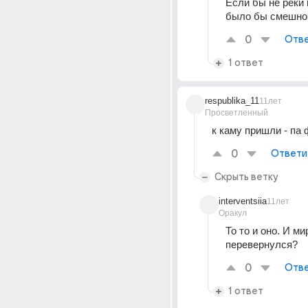
Если бы не реки к
было бы смешно
0
Отве
1 ответ
respublika_11
11лет
Просветленный
к каму пришли - па ф
0
Ответи
Скрыть ветку
interventsiia
11лет
Оракул
То то и оно. И мир
перевернулся?
0
Отве
1 ответ