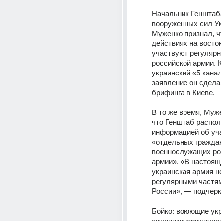
Начальник Генштаба
вооруженных сил Ук
Муженко признал, чт
действиях на восток
участвуют регулярн
российской армии. 
украинский «5 канал»
заявление он сделал
брифинга в Киеве.
В то же время, Муже
что Генштаб распола
информацией об уча
«отдельных граждан
военнослужащих рос
армии». «В настоящ
украинская армия не
регулярными частям
России», — подчерк
Бойко: воюющие укр
силовики юридическ