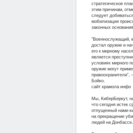
стратегическое план
этим причинам, отме
следует добиваться
мобилизация происх
законных основания
"Военнослужащий, к
достал оружие и на
его к мирному насел
является преступник
условиях мирного п
оружие могут примен
правоохранители", 
Бойко.
сайт крамола инфо
Мы, КиберБеркут, н
что сегодня истек ср
отпущенный нами ки
на прекращение уби
людей на Донбассе.