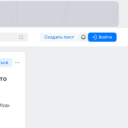
Создать пост
Войти
ться
то
будь 