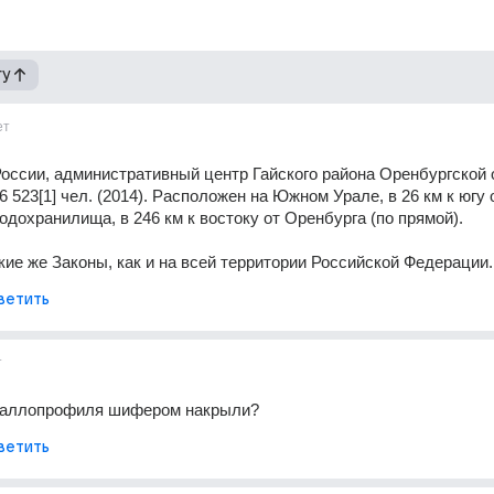
гу
ет
России, административный центр Гайского района Оренбургской 
523[1] чел. (2014). Расположен на Южном Урале, в 26 км к югу о
одохранилища, в 246 км к востоку от Оренбурга (по прямой).
акие же Законы, как и на всей территории Российской Федерации. 
ветить
т
таллопрофиля шифером накрыли?
ветить