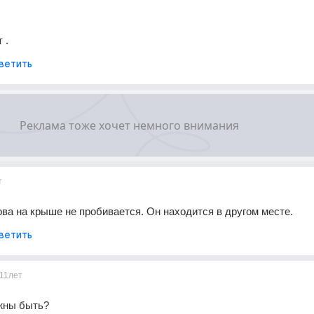
 .
ветить
т
ова на крыше не пробивается. Он находится в другом месте.
ветить
11лет
лжны быть?