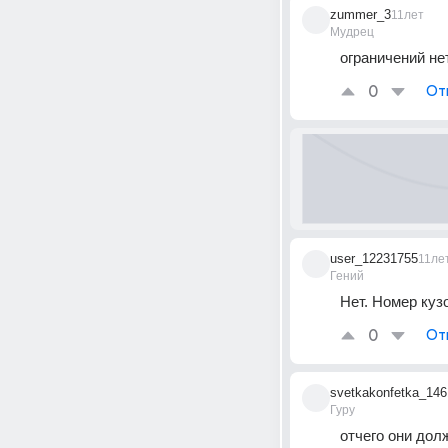
zummer_3
11лет
Мудрец
ограничений нет
0
От
user_12231755
11ле
Гений
Нет. Номер куз
0
От
svetkakonfetka_146
Гуру
отчего они до