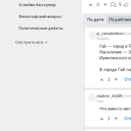
0
5
О любви без купюр
Философский вопрос
По дате
По рейтин
Политические дебаты
ip_zamaletdinov
11л
Мудрец
Смотреть все
Гай — город в 
Население — 36 
Ириклинского в
В городе Гай т
2
От
vladimir_41698
11ле
Гуру
Что вместо ме
2
От