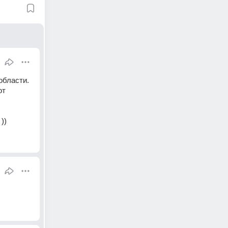
области.
т 
))