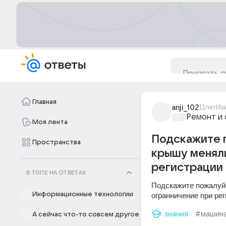
Главная
anji_102
11лет
Из
Ремонт и 
Моя лента
Подскажите п
Пространства
крышу меняли
регистрации 
В ТОПЕ НА ОТВЕТАХ
Подскажите пожалуйс
Информационные технологии
огранничение при рег
знания
#машин
А сейчас что-то совсем другое