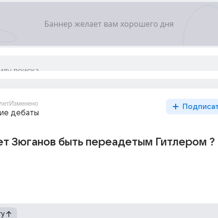
лет
Изменено
Подписа
ие дебаты
ет Зюганов быть переадетым Гитлером ?
гу