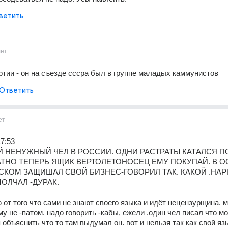
ветить
лет
артии - он на съезде сссра был в группе маладых каммунистов
Ответить
ет
7:53 
 НЕНУЖНЫЙ ЧЕЛ В РОССИИ. ОДНИ РАСТРАТЫ КАТАЛСЯ ПО
ТНО ТЕПЕРЬ ЯЩИК ВЕРТОЛЕТОНОСЕЦ ЕМУ ПОКУПАЙ. В ОС
КОМ ЗАЩИШАЛ СВОЙ БИЗНЕС-ГОВОРИЛ ТАК. КАКОЙ .НАР
МОЛЧАЛ -ДУРАК.
ю от того что сами не знают своего языка и идёт нецензурщина. 
му не -патом. надо говорить -кабы, ежели .один чел писал что мо
объяснить что то там выдумал он. вот и нельзя так как свой язы