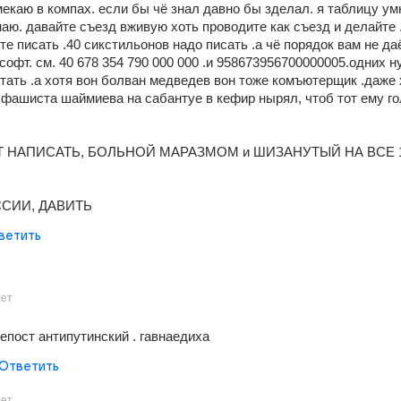
умекаю в компах. если бы чё знал давно бы зделал. я таблицу ум
наю. давайте съезд вживую хоть проводите как съезд и делайте .
те писать .40 сикстильонов надо писать .а чё порядок вам не даё
офт. см. 40 678 354 790 000 000 .и 958673956700000005.одних ну
ать .а хотя вон болван медведев вон тоже комъютерщик .даже 
у фашиста шаймиева на сабантуе в кефир нырял, чтоб тот ему го
 НАПИСАТЬ, БОЛЬНОЙ МАРАЗМОМ и ШИЗАНУТЫЙ НА ВСЕ 1
СИИ, ДАВИТЬ
ветить
лет
епост антипутинский . гавнаедиха
Ответить
лет