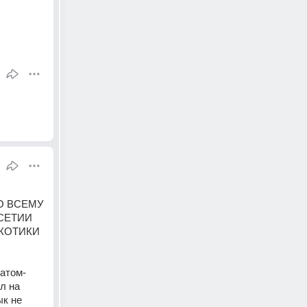
 ВСЕМУ 
ЕТИИ 
КОТИКИ 
матом-
л на 
к не 