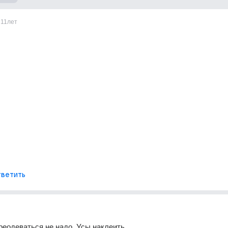
11лет
ветить
реодеваться не надо. Усы наклеить.