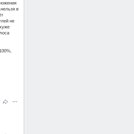
ножения 
нельзя в 
т 
лей не 
хуже 
лоса 
00%, 