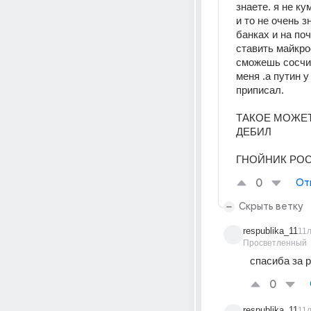
знаете. я не к
и то не очень з
банках и на поч
ставить майкрос
сможешь сосчит
меня .а путин 
приписал.
ТАКОЕ МОЖЕТ
ДЕБИЛ
ГНОЙНИК РОС
0
От
Скрыть ветку
respublika_11
11
Просветленный
спасиба за р
0
respublika_11
11