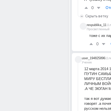
0
От
Скрыть ветку
respublika_11
11
Просветленный
тоже с их п
0
user_194825896
11л
Ученик
12 марта 2014 1
ПУТИН САМЫЙ
МИРУ БЕСПЛА
ЛИЧНЫМ ВОЙС
.А ЧЕ ЗЮГАН 
так я вот дума
говорят .а поче
русском нельзя 