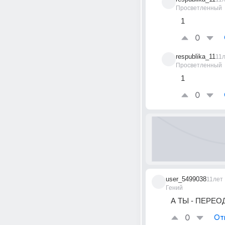
Просветленный
1
0
respublika_11
11
Просветленный
1
0
user_5499038
11лет
Гений
А ТЫ - ПЕРЕО
0
От