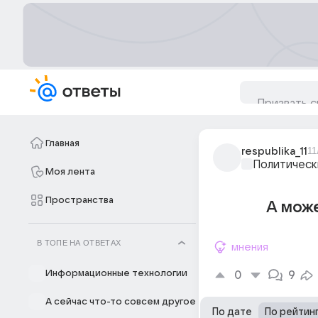
Главная
respublika_11
11
Политическ
Моя лента
Пространства
А мож
В ТОПЕ НА ОТВЕТАХ
мнения
Информационные технологии
0
9
А сейчас что-то совсем другое
По дате
По рейтин