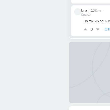
luna_l_13
11лет
Оракул
Ну ты и хрень 
0
От