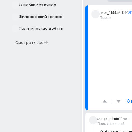
О любви без купюр
user_195050132
Философский вопрос
Профи
Политические дебаты
Смотреть все
1
От
sergei_struin
11лет
Просветленный
А Чубайсу и пе