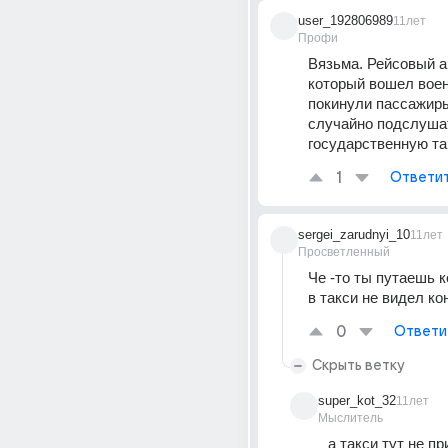
user_192806989
11лет
Профи
Вязьма. Рейсовый ав
который вошел воен
покинули пассажиры
случайно подслушат
государственную та
1
Ответи
sergei_zarudnyi_10
11лет
Просветленный
Че -то ты путаешь к
в такси не видел ко
0
Ответи
Скрыть ветку
super_kot_32
11лет
Мыслитель
а такси тут не пр