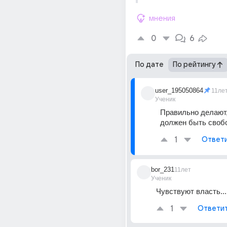
мнения
0
6
По дате
По рейтингу
user_195050864
11ле
Ученик
Правильно делают,
должен быть своб
1
Ответ
bor_231
11лет
Ученик
Чувствуют власть...
1
Ответи