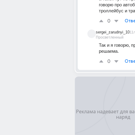
говорю про автобу
троллейбус и тр
0
Отве
sergei_zarudnyi_10
11
Просветленный
Так и я говорю, п
решаема.
0
Отве