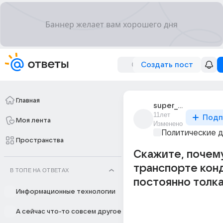
Создать пост
Главная
super_kot_32
11лет
Подп
Моя лента
Изменено
Политические 
Пространства
Скажите, почем
транспорте кон
В ТОПЕ НА ОТВЕТАХ
постоянно толк
Информационные технологии
А сейчас что-то совсем другое