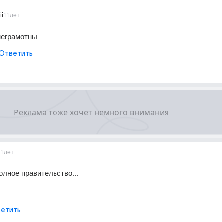
ii
11лет
неграмотны
Ответить
11лет
олное правительство...
етить