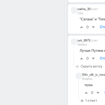
sakha_30
11лет
Гуру
"Сатана" и "Топ
0
От
iurii_8875
11лет
Оракул
Лучше Путина е
0
От
Скрыть ветку
5hfv_u8r_iz_ross
Мудрец
чушь
0
1 ответ