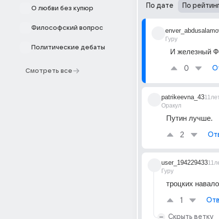
По дате
По рейтин
О любви без купюр
Философский вопрос
enver_abdusalamo
Гуру
Политические дебаты
И железный Ф
0
О
Смотреть все
patrikeevna_43
11ле
Оракул
Путин лучше.
2
От
user_194229433
11л
Гуру
троцких навал
1
Отв
Скрыть ветку