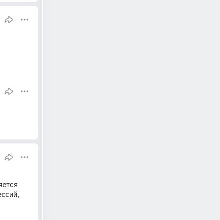
ется 
ссий, 