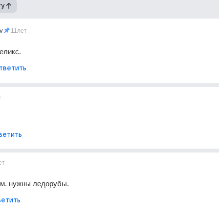
гу
v
11лет
еликс.
тветить
т
ветить
ет
ом. нужны ледорубы.
етить