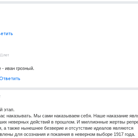
.
етить
11лет
 - иван грозный.
Ответить
т
й этап.
нас наказывать. Мы сами наказываем себя. Наше наказание явля
ших неверных действий в прошлом. И миллионные жертвы репре
, а также нынешнее безверие и отсутствие идеалов являются 
влены для осознания и покаяния в неверном выборе 1917 года.