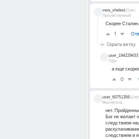
vera_shelest
11лет
Просветленный
Скорее Сталин
1
Отв
Скрыть ветку
user_194229433
Гуру
а еще скорее
0
user_60751356
11ле
Мыслитель
нет. Пройденны
Бог не желает 
следствием на
раскулачивания
следствием и я