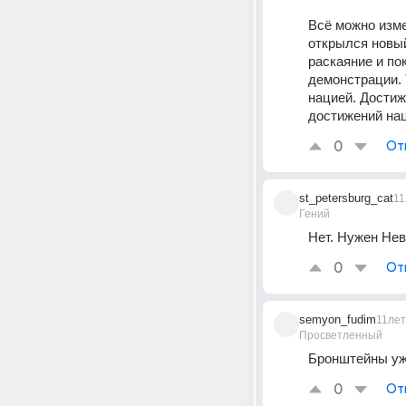
Всё можно изме
открылся новый
раскаяние и по
демонстрации. 
нацией. Достиж
достижений нац
0
От
st_petersburg_cat
11
Гений
Нет. Нужен Нев
0
От
semyon_fudim
11лет
Просветленный
Бронштейны уже
0
От