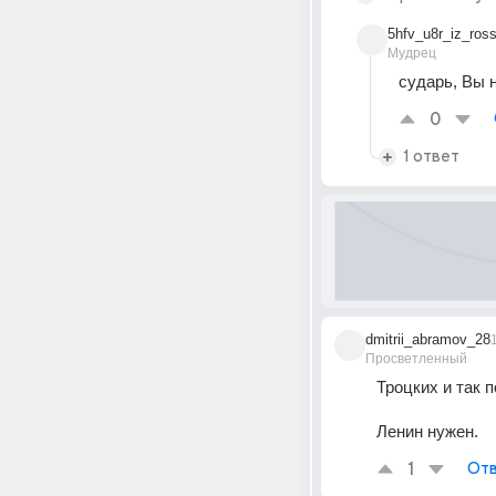
5hfv_u8r_iz_ross
Мудрец
сударь, Вы 
0
1 ответ
dmitrii_abramov_28
Просветленный
Троцких и так п
Ленин нужен.
1
Отв