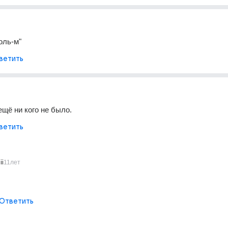
оль-м"
ветить
щё ни кого не было.
ветить
ii
11лет
Ответить