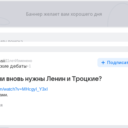
sii
11лет
Изменено
Подписа
ские дебаты
+1
и вновь нужны Ленин и Троцкие?
com/watch?v=MHcgyI_Y3xI
ами.
я