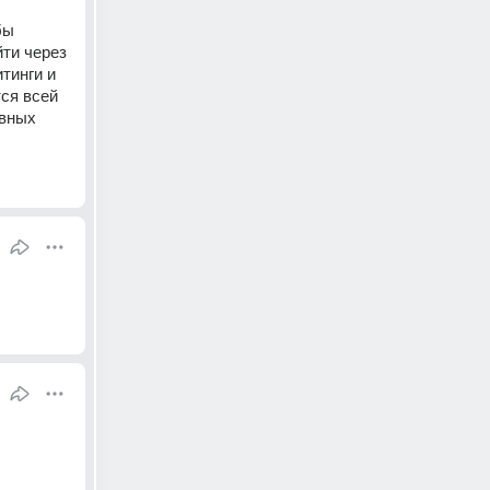
ы 
ти через 
инги и 
ся всей 
вных 