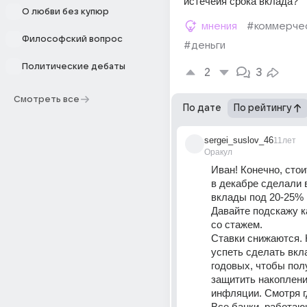
истечеия срока вклада?
О любви без купюр
мнения
#коммерче
Философский вопрос
#деньги
Политические дебаты
2
3
Смотреть все
По дате
По рейтингу
sergei_suslov_46
11лет
Оракул
Иван! Конечно, стои
в декабре сделали 
вклады под 20-25% 
Давайте подскажу к
со стажем. 
Ставки снижаются. 
успеть сделать вкл
годовых, чтобы пол
защитить накопления
инфляции. Смотря г
Все банки, работаю