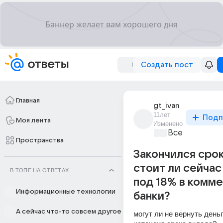
Создать пост
Главная
gt_ivan
11лет
Подп
Моя лента
Изменено
Все про бизн
Пространства
Закончился срок
стоит ли сейчас
В ТОПЕ НА ОТВЕТАХ
под 18% в комм
Информационные технологии
банки?
А сейчас что-то совсем другое
могут ли не вернуть деньг