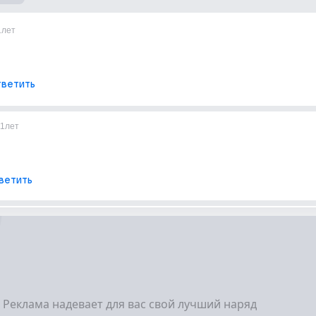
1лет
ветить
11лет
ветить