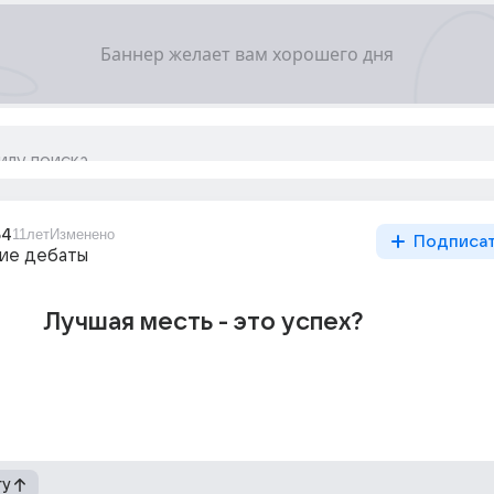
64
11лет
Изменено
Подписа
ие дебаты
Лучшая месть - это успех?
гу