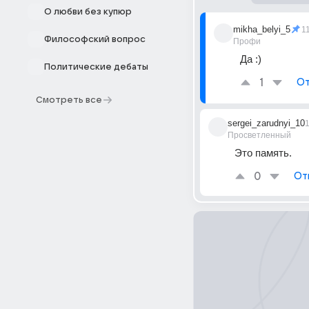
О любви без купюр
mikha_belyi_5
1
Философский вопрос
Профи
Да :)
Политические дебаты
1
От
Смотреть все
sergei_zarudnyi_10
Просветленный
Это память.
0
От