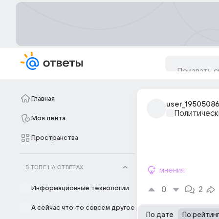
Главная
user_1950508
Политическ
Моя лента
Пространства
В ТОПЕ НА ОТВЕТАХ
мнения
Информационные технологии
0
2
А сейчас что-то совсем другое
По дате
По рейтин