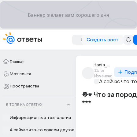
Создать пост
Главная
tania_piratka
11лет
Подп
Моя лента
Изменено
А сейчас что-т
Пространства
☸♥ Что за порода
***
В ТОПЕ НА ОТВЕТАХ
Информационные технологии
А сейчас что-то совсем другое