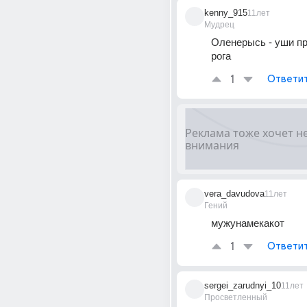
kenny_915
11лет
Мудрец
Оленерысь - уши пр
рога
1
Ответи
vera_davudova
11лет
Гений
мужунамекакот
1
Ответи
sergei_zarudnyi_10
11лет
Просветленный