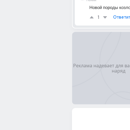
Гений
Новой породы козл
1
Ответи