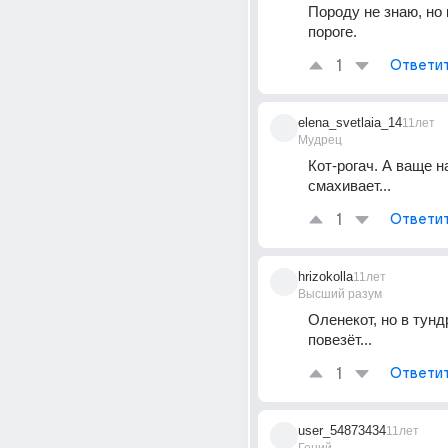
Породу не знаю, но 
пороге.
1
Ответи
elena_svetlaia_14
11лет
Мудрец
Кот-рогач. А ваще на
смахивает...
1
Ответи
hrizokolla
11лет
Высший разум
Оленекот, но в тунд
повезёт...
1
Ответи
user_54873434
11лет