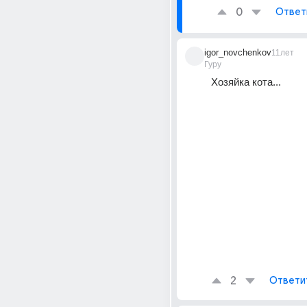
0
Ответ
igor_novchenkov
11лет
Гуру
Хозяйка кота...
2
Ответи