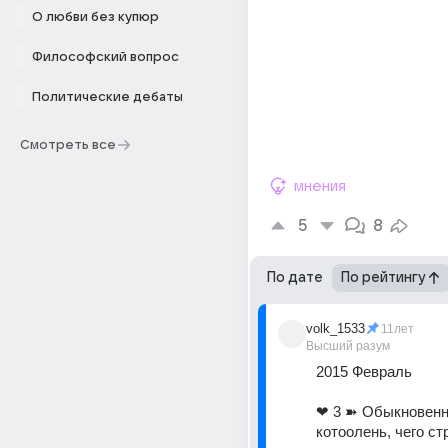
О любви без купюр
Философский вопрос
Политические дебаты
Смотреть все
мнения
5
8
По дате
По рейтингу
volk_1533
11лет
Высший разум
2015 Февраль 
❤ 3 ➽ Обыкновенн
котоолень, чего ст