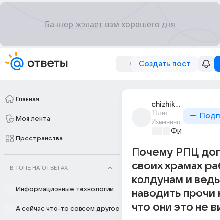
Создать пост
Главная
chizhik_322
11лет
Подп
Моя лента
Изменено
Философски
Пространства
Почему РПЦ доп
своих храмах ра
В ТОПЕ НА ОТВЕТАХ
колдунам и вед
Информационные технологии
наводить прочи 
что они это не в
А сейчас что-то совсем другое