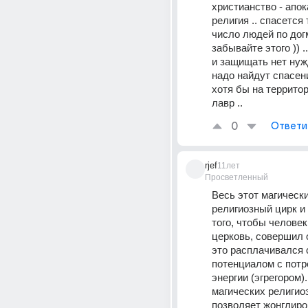
христианство - апок
религия .. спасется 
число людей по догме
забывайте этого )) .
и защищать нет нужд
надо найдут спасени
хотя бы на территор
лавр ..
0
Ответи
rjef
11лет
Просветленный
Весь этот магически
религиозный цирк и 
того, чтобы человек
церковь, совершил о
это расплачивался 
потенциалом с потр
энергии (эгрегором).
магических религио
позволяет жонглиро