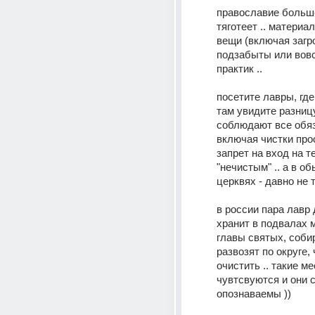
православие больше
тяготеет .. материа
вещи (включая загр
подзабыты или вовс
практик .. 
посетите лавры, где
там увидите разницу
соблюдают все обяз
включая чистки прос
запрет на вход на т
"нечистым" .. а в об
церквях - давно не т
в россии пара лавр д
хранит в подвалах 
главы святых, собир
развозят по округе, 
очистить .. такие ме
чувтсвуются и они с
опознаваемы )) 