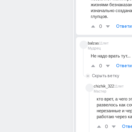
жизнями безнаказанн
изначально создана
глупцов.
0
Ответи
balzas
11лет
Мудрец
Не надо врать тут...
0
Ответи
Скрыть ветку
chizhik_322
11лет
Мастер
кто врет, а чего э
развелось как со
нерезанные и чер
работаю через к
0
Отве