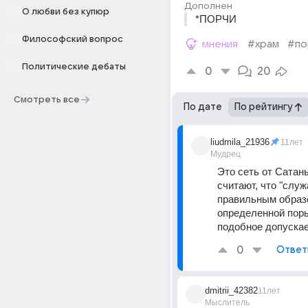
Дополнен
О любви без купюр
*ПОРЧИ
Философский вопрос
мнения
#храм
#по
Политические дебаты
0
20
Смотреть все
По дате
По рейтингу
liudmila_21936
11лет
Мудрец
Это сеть от Сатаны 
считают, что "служа
правильным образом
определенной поры
подобное допускае
0
Ответ
dmitrii_42382
11лет
Мыслитель