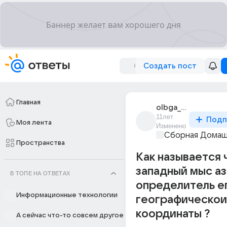
Создать пост
Главная
olbga_pliasovitsa
11лет
Подп
Моя лента
Изменено
Сборная Домаш
Пространства
Как называется 
западный мыс аз
В ТОПЕ НА ОТВЕТАХ
определитель е
Информационные технологии
географическо
координаты ?
А сейчас что-то совсем другое