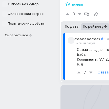
О любви без купюр
знания
0
1
Философский вопрос
Политические дебаты
По дате
По рейтингу
Смотреть все
asasasasasasaas
11л
Высший разум
Самая западная то
Баба
Координаты: 39° 29' 
в. д
7
Ответ