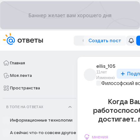
Создать пост
Главная
ellis_105
11лет
Подп
Моя лента
Изменено
Философский в
Пространства
Когда Ва
В ТОПЕ НА ОТВЕТАХ
работоспосо
достигает.. 
Информационные технологии
А сейчас что-то совсем другое
мнения