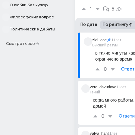
О любви без купюр
1
5
Философский вопрос
По дате
По рейтингу
Политические дебаты
zloi_one
11лет
Смотреть все
Высший разум
в такие минуты как 
ограничено время
0
Ответ
vera_davudova
11лет
Гений
когда много работы, 
домой
0
Ответи
valya_han
11лет