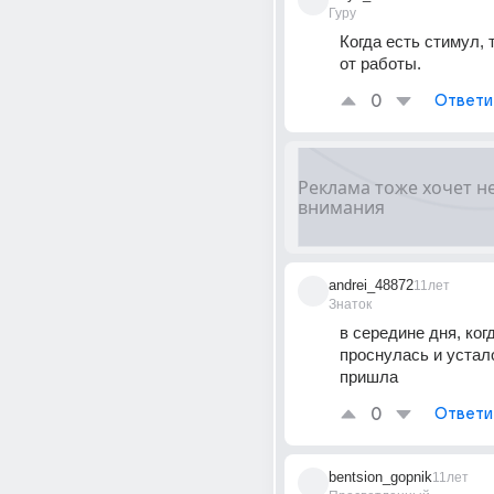
Гуру
Когда есть стимул, т.
от работы.
0
Ответи
andrei_48872
11лет
Знаток
в середине дня, когд
проснулась и устало
пришла
0
Ответи
bentsion_gopnik
11лет