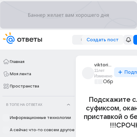
Создать пост
Главная
viktoriya_way_2
11лет
Подп
Моя лента
Изменено
Образователь
Пространства
Подскажите сл
В ТОПЕ НА ОТВЕТАХ
суфиксом, ока
приставкой о б
Информационные технологии
!!!СРОЧ
А сейчас что-то совсем другое