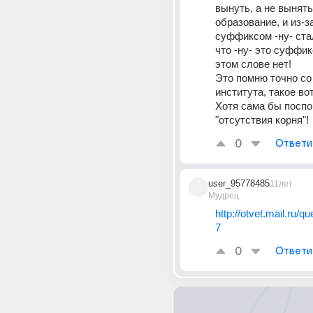
вынуть, а не вынять 
образование, и из-з
суффиксом -ну- стал
что -ну- это суффикс
этом слове нет! 
Это помню точно со
института, такое вот
Хотя сама бы поспо
"отсутствия корня"!
0
Ответи
user_95778485
11лет
Мудрец
http://otvet.mail.ru/q
7
0
Ответи