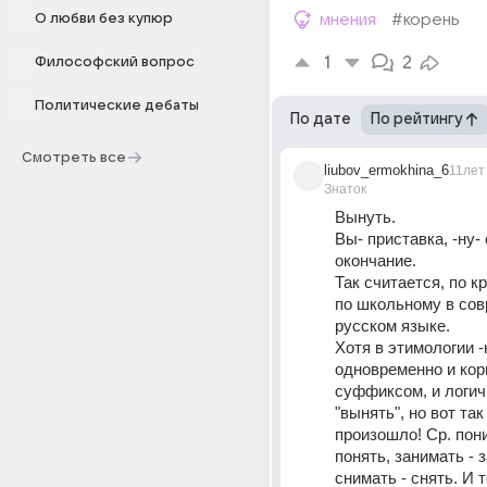
О любви без купюр
мнения
#корень
1
2
Философский вопрос
Политические дебаты
По дате
По рейтингу
Смотреть все
liubov_ermokhina_6
11лет
Знаток
Вынуть.
Вы- приставка, -ну- 
окончание.
Так считается, по кр
по школьному в сов
русском языке.
Хотя в этимологии -
одновременно и корн
суффиксом, и логич
"вынять", но вот так 
произошло! Ср. пони
понять, занимать - з
снимать - снять. И т