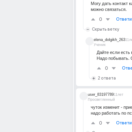
Могу дать контакт ка
можно связаться.
0
Ответи
Скрыть ветку
elena_dolgikh_263
11л
Ученик
Дайте если есть 
Надо побывать. 
0
Отве
2 ответа
user_83197789
11лет
Просветленный
чуток изменит - прие
надо работать по п
0
Ответи