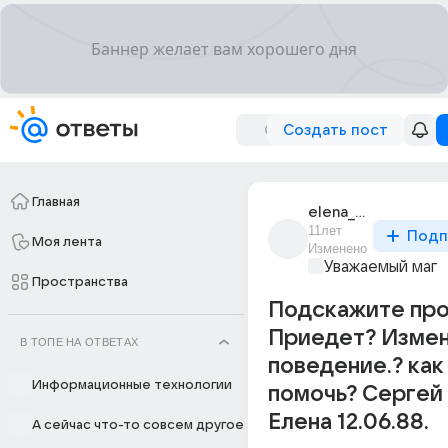
Создать пост
Главная
elena_dolgikh_263
11лет
Подп
Моя лента
Изменено
Уважаемый маг
Пространства
Подскажите про
Приедет? Измен
В ТОПЕ НА ОТВЕТАХ
поведение.? как
Информационные технологии
помочь? Сергей 1
Елена 12.06.88.
А сейчас что-то совсем другое