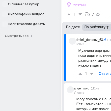
О любви без купюр
мнения
1
7
Философский вопрос
Политические дебаты
По дате
По рейтингу
Смотреть все
dmitrii_dontsov_63
11
Гений
Мужчина еще даст о
пока ищите истинн
размолвки между в
нужно видеть.
1
Ответ
angel_solo_1
11лет
Ученик
Могу помочь с Ваше
Есть замечательный
который мне помог н