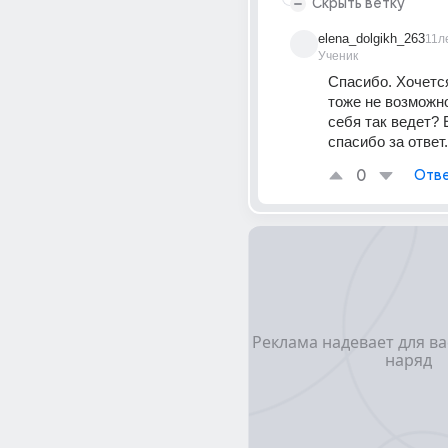
Скрыть ветку
elena_dolgikh_263
11л
Ученик
Спасибо. Хочется
тоже не возможно
себя так ведет? 
спасибо за ответ.
0
Отве