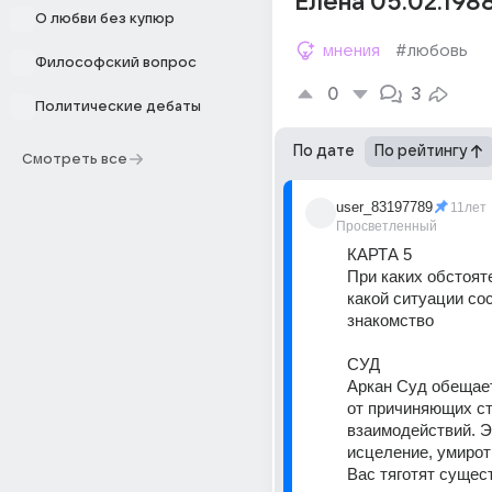
Елена 05.02.198
О любви без купюр
мнения
#любовь
Философский вопрос
0
3
Политические дебаты
По дате
По рейтингу
Смотреть все
user_83197789
11лет
Просветленный
КАРТА 5
При каких обстояте
какой ситуации сос
знакомство
СУД
Аркан Суд обещает
от причиняющих ст
взаимодействий. Эт
исцеление, умирот
Вас тяготят сущес