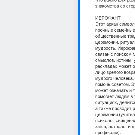
знакомства со сто
ИЕРОФАНТ
Этот аркан символ
прочные семейные 
общественные трад
церемонии, ритуал
мудрость. Иерофан
связан с поиском г
смыслов, истины, у
раскладах может о
лицо зрелого возра
мудрого человека, 
помочь советом. Эт
может означать и те
помогает людям в 
ситуациях, делитс
а также проводит р
церемонии (учитель
психолог, священни
загса, астролог и д
профессии).