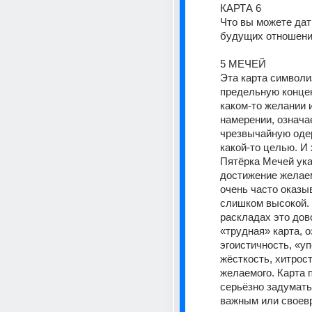
КАРТА 6
Что вы можете дать
будущих отношен
5 МЕЧЕЙ
Эта карта символи
предельную концен
каком-то желании и
намерении, означае
чрезвычайную оде
какой-то целью. И 
Пятёрка Мечей ука
достижение желаем
очень часто оказыв
слишком высокой.
раскладах это дов
«трудная» карта, 
эгоистичность, «уп
жёсткость, хитрост
желаемого. Карта п
серьёзно задуматьс
важным или своев