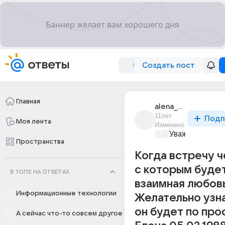
Создать пост
Главная
alena_chirk
11лет
Подп
Моя лента
Изменено
Уважаемый ма
Пространства
Когда встречу ч
с которым буде
В ТОПЕ НА ОТВЕТАХ
взаимная любов
Информационные технологии
Желательно узна
он будет по про
А сейчас что-то совсем другое