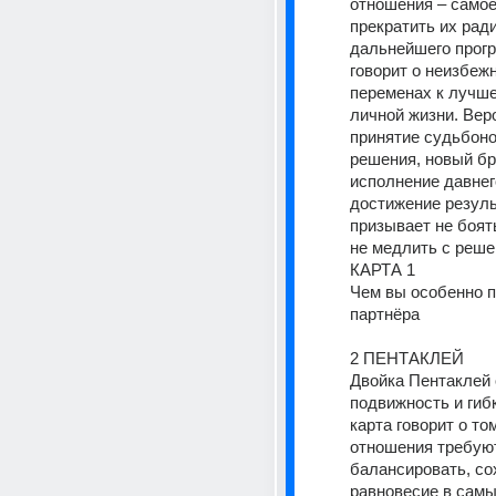
отношения – самое
прекратить их ради
дальнейшего прогре
говорит о неизбежн
переменах к лучше
личной жизни. Веро
принятие судьбоно
решения, новый бра
исполнение давнег
достижение результ
призывает не боять
не медлить с реше
КАРТА 1
Чем вы особенно п
партнёра
2 ПЕНТАКЛЕЙ
Двойка Пентаклей 
подвижность и гибк
карта говорит о том
отношения требуют
балансировать, со
равновесие в самы