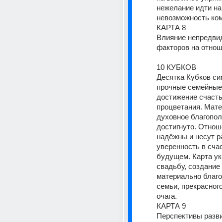
нежелание идти на 
невозможность ко
КАРТА 8
Влияние непредви
факторов на отно
10 КУБКОВ
Десятка Кубков си
прочные семейные 
достижение счастья
процветания. Мате
духовное благопол
достигнуто. Отноше
надёжны и несут ра
уверенность в сча
будущем. Карта ук
свадьбу, создание 
материально благо
семьи, прекрасног
очага.
КАРТА 9
Перспективы разви