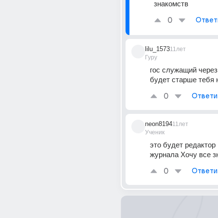
знакомств
0
Ответ
lilu_1573
11лет
Гуру
гос служащий через 
будет старше тебя 
0
Ответи
neon8194
11лет
Ученик
это будет редактор 
журнала Хочу все з
0
Ответи