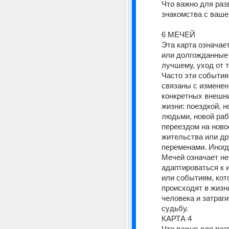
Что важно для разв
знакомства с ваше
6 МЕЧЕЙ
Эта карта означае
или долгожданные 
лучшему, уход от т
Часто эти события
связаны с изменени
конкретных внешни
жизни: поездкой, н
людьми, новой рабо
переездом на новое
жительства или др
переменами. Иногд
Мечей означает не
адаптироваться к 
или событиям, кот
происходят в жизни
человека и затраги
судьбу.
КАРТА 4
Что важно для разв