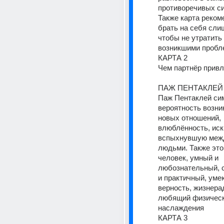
противоречивых си
Также карта рекоме
брать на себя слиш
чтобы не утратить 
возникшими пробл
КАРТА 2
Чем партнёр привл
ПАЖ ПЕНТАКЛЕЙ
Паж Пентаклей сим
вероятность возни
новых отношений, 
влюблённость, искр
вспыхнувшую межд
людьми. Также это
человек, умный и 
любознательный, с
и практичный, уме
верность, жизнера
любящий физическ
наслаждения
КАРТА 3